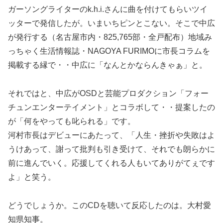
ガーソングライターのk.h.i.さんに曲を付けてもらいツイ
ッターで発信したが。いまいちピンとこない。そこで中広
が発行する（名古屋市内・825,765部・全戸配布）地域み
っちゃく生活情報誌・NAGOYA FURIMOに市長コラムを
掲載する縁で・・中広に「なんとかならんきゃぁ」と。
それではと、中広がOSDと芸能プロダクション「フォー
チュンエンターテイメント」とコラボして・・提案したの
が「何をやっても叱られる」です。
河村市長はデビューにあたって、「人生・挫折や失敗はよ
うけあって、謝って批判も引き受けて、それでも朗らかに
前に進んでいく。応援してくれる人もいてありがてぇです
よ」と笑う。
どうでしょうか。このCDを聴いて反応したのは。大村愛
知県知事。