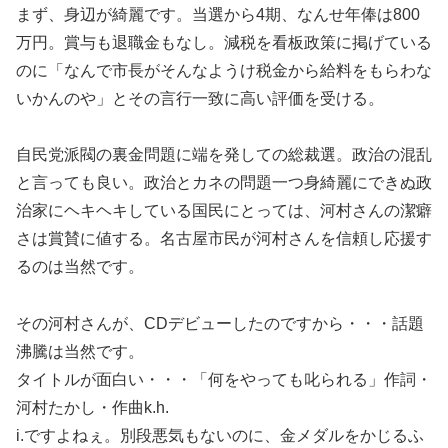
まず、身辺が綺麗です。当選から4期、なんせ年俸は800
万円。賞与も退職金もなし。減税を看板政策に掲げている
のに「なんで市長がそんなようけ税金から給料をもらわな
いかんのや」とその言行一致に高い評価を受ける。
自民党派閥の裏金問題に端を発しての総裁選。政治の混乱
と言っても良い。政治とカネの問題一つ身綺麗にできぬ政
治家にヘキヘキしている国民にとっては、河村さんの潔癖
さは賞賛に値する。名古屋市民が河村さんを信頼し応援す
るのは当然です。
その河村さんが、CDデビューしたのですから・・・話題
沸騰は当然です。
タイトルが面白い・・・「何をやっても叱られる」作詞・
河村たかし・作曲k.h.
i.ですよねぇ。別段悪気もないのに、金メダルをかじるふ