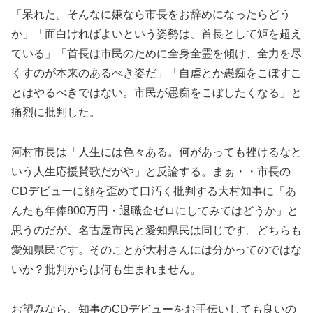
「呆れた。そんなに嫌なら市長をお辞めになったらどう
か」「面白ければよいという姿勢は、首長として矩を超え
ている」「首長は市民のために全身全霊を傾け、全力を尽
くすのが本来のあるべき姿だ」「自虐とか愚痴をこぼすこ
とはやるべきではない。市民が愚痴をこぼしたくなる」と
痛烈に批判した。
河村市長は「人生には色々ある。何があっても挫けるなと
いう人生応援賛歌だがや」と反論する。まぁ・・市長の
CDデビューに顔を歪めて口汚く批判する大村知事に「あ
んたも年俸800万円・退職金ゼロにしてみてはどうか」と
思うのだが、名古屋市民と愛知県民は同じです。どちらも
愛知県民です。そのことが大村さんには分かってのではな
いか？批判からは何も生まれません。
お望みなら、知事のCDデビューをお手伝いしても良いの