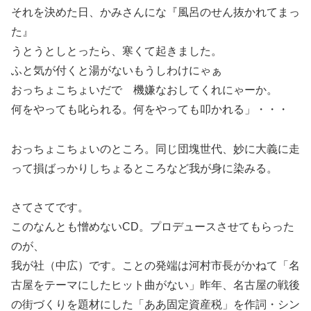
それを決めた日、かみさんにな『風呂のせん抜かれてまっ
た』
うとうとしとったら、寒くて起きました。
ふと気が付くと湯がないもうしわけにゃぁ
おっちょこちょいだで 機嫌なおしてくれにゃーか。
何をやっても叱られる。何をやっても叩かれる」・・・
おっちょこちょいのところ。同じ団塊世代、妙に大義に走
って損ばっかりしちょるところなど我が身に染みる。
さてさてです。
このなんとも憎めないCD。プロデュースさせてもらった
のが、
我が社（中広）です。ことの発端は河村市長がかねて「名
古屋をテーマにしたヒット曲がない」昨年、名古屋の戦後
の街づくりを題材にした「ああ固定資産税」を作詞・シン