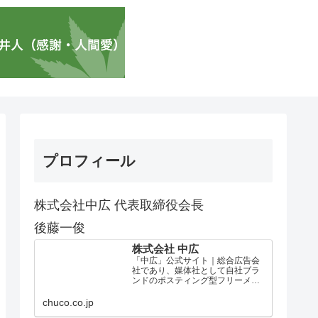
プロフィール
株式会社中広 代表取締役会長
後藤一俊
株式会社 中広
「中広」公式サイト｜総合広告会
社であり、媒体社として自社ブラ
ンドのポスティング型フリーメデ
ィア、ハッピーメディア®『地域み
っちゃく生活情報誌®』を全国で
chuco.co.jp
1100万部以上展開しています。