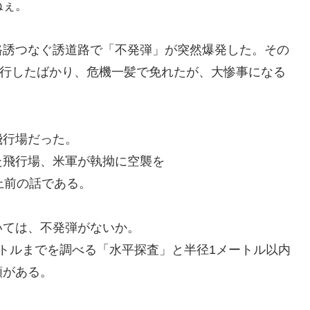
ねぇ。
路誘つなぐ誘道路で「不発弾」が突然爆発した。その
走行したばかり、危機一髪で免れたが、大惨事になる
飛行場だった。
た飛行場、米軍が執拗に空襲を
上前の話である。
いては、不発弾がないか。
トルまでを調べる「水平探査」と半径1メートル以内
類がある。