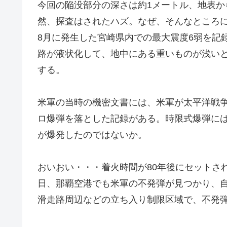
今回の陥没部分の深さは約1メートル、地表
然、探査はされたハズ。なぜ、そんなところ
8月に発生した宮崎県内での最大震度6弱を記
路が液状化して、地中にある重いものが浅い
する。
米軍の当時の機密文書には、米軍が太平洋戦争
ロ爆弾を落とした記録がある。時限式爆弾に
が爆発したのではないか。
おいおい・・・着火時間が80年後にセットさ
日、那覇空港でも米軍の不発弾が見つかり、自
滑走路周辺などの立ち入り制限区域で、不発弾