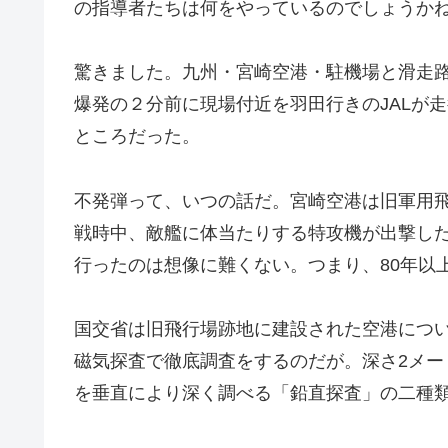
の指導者たちは何をやっているのでしょうか
驚きました。九州・宮崎空港・駐機場と滑走
爆発の２分前に現場付近を羽田行きのJALが
ところだった。
不発弾って、いつの話だ。宮崎空港は旧軍用
戦時中、敵艦に体当たりする特攻機が出撃し
行ったのは想像に難くない。つまり、80年以
国交省は旧飛行場跡地に建設された空港につ
磁気探査で徹底調査をするのだが。深さ2メー
を垂直により深く調べる「鉛直探査」の二種