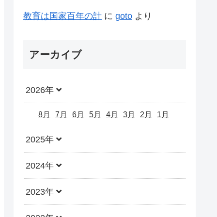
教育は国家百年の計
に
goto
より
アーカイブ
2026年
8月
7月
6月
5月
4月
3月
2月
1月
2025年
2024年
2023年