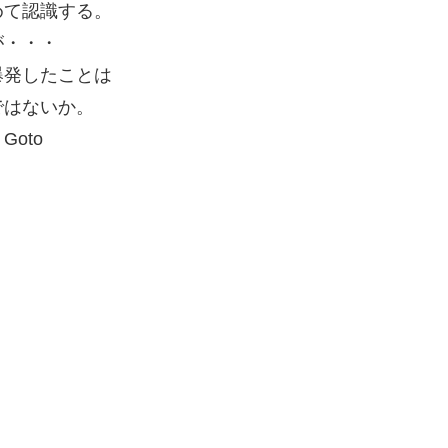
めて認識する。
が・・・
爆発したことは
ではないか。
oto