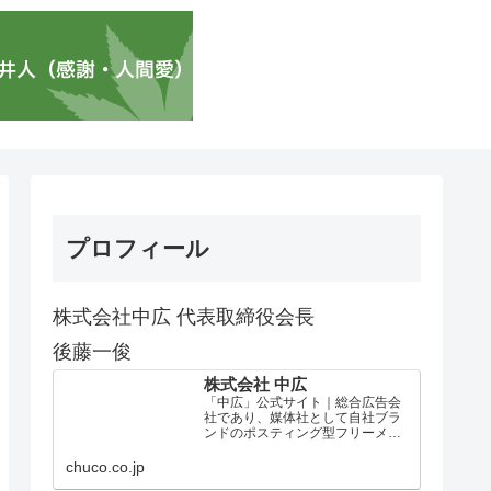
プロフィール
株式会社中広 代表取締役会長
後藤一俊
株式会社 中広
「中広」公式サイト｜総合広告会
社であり、媒体社として自社ブラ
ンドのポスティング型フリーメデ
ィア、ハッピーメディア®『地域み
っちゃく生活情報誌®』を全国で
chuco.co.jp
1100万部以上展開しています。