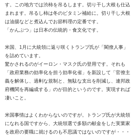
す。この地方では渋柿を吊るします。切り干し大根も仕込
まれます。吊るし柿は冬のビタミン補給に。切り干し大根
は油揚などと煮込んでお節料理の定番です。
「かんぶつ」は日本の伝統的・食文化です。
米国、1月に大統領に返り咲くトランプ氏が「閣僚人事」
を詰めています。
驚かされるのがイーロン・マスク氏の登用です。それも
「政府業務の効率化を担う効率化省」を新設して「官僚主
義を解体し、過剰な規制と、無駄な支出を削減し、連邦政
府機関を再編成する」のが目的というのです。実現すれば
凄いこと。
米国事情はよくわからないのですが。トランプ氏が大統領
になれる国ですから、大統領選で多額の献金をした実業家
を政府の要職に就けるのも不思議ではないのですが・・・