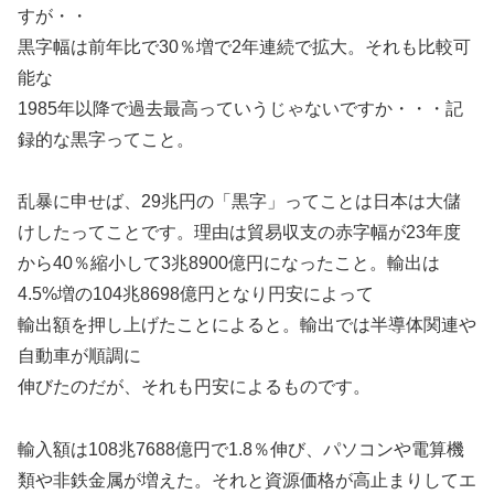
すが・・
黒字幅は前年比で30％増で2年連続で拡大。それも比較可
能な
1985年以降で過去最高っていうじゃないですか・・・記
録的な黒字ってこと。
乱暴に申せば、29兆円の「黒字」ってことは日本は大儲
けしたってことです。理由は貿易収支の赤字幅が23年度
から40％縮小して3兆8900億円になったこと。輸出は
4.5%増の104兆8698億円となり円安によって
輸出額を押し上げたことによると。輸出では半導体関連や
自動車が順調に
伸びたのだが、それも円安によるものです。
輸入額は108兆7688億円で1.8％伸び、パソコンや電算機
類や非鉄金属が増えた。それと資源価格が高止まりしてエ