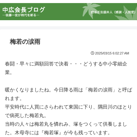
梅若の涙雨
2025/03/15 6:02:27 AM
春闘・早々に満額回答で決着・・・どうする中小零細企
業。
暖かくなりましたね。今日降る雨は「梅若の涙雨」と呼ば
れます。
平安時代に人買にさらわれて東国に下り、隅田川のほとり
で病死した梅若丸。
当時の人々は梅若丸を憐れみ、塚をつくって供養しまし
た。木母寺には『梅若塚』が今も残っています。