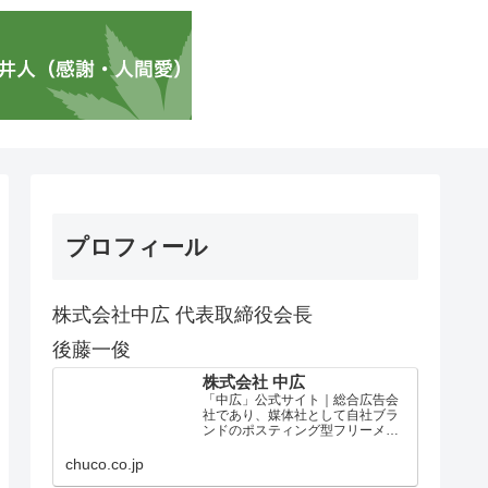
プロフィール
株式会社中広 代表取締役会長
後藤一俊
株式会社 中広
「中広」公式サイト｜総合広告会
社であり、媒体社として自社ブラ
ンドのポスティング型フリーメデ
ィア、ハッピーメディア®『地域み
っちゃく生活情報誌®』を全国で
chuco.co.jp
1100万部以上展開しています。