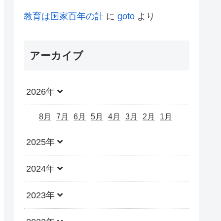
教育は国家百年の計
に
goto
より
アーカイブ
2026年
8月
7月
6月
5月
4月
3月
2月
1月
2025年
2024年
2023年