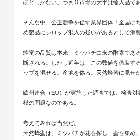
ほどしかない。つまり市場の大半は輸入品で
そんな中、公正競争を促す業界団体「全国は
め製品にシロップ混入の疑いがあるとして消
蜂蜜の品質は本来、ミツバチ由来の酵素であ
断される。しかし近年は、この数値を偽装す
ップを混ぜる。産地を偽る。天然蜂蜜に見せ
欧州連合（EU）が実施した調査では、検査対
模の問題なのである。
考えてみれば当然だ。
天然蜂蜜は、ミツバチが花を探し、蜜を集め