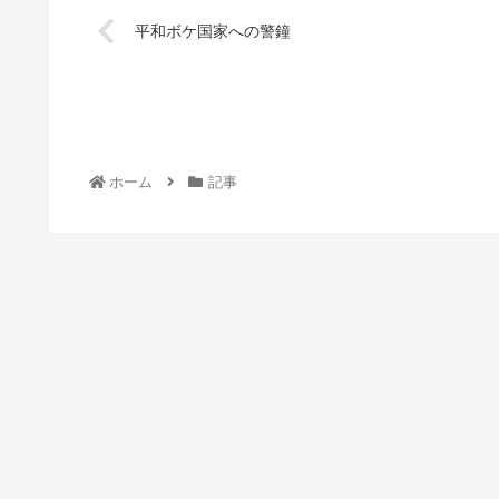
平和ボケ国家への警鐘
ホーム
記事