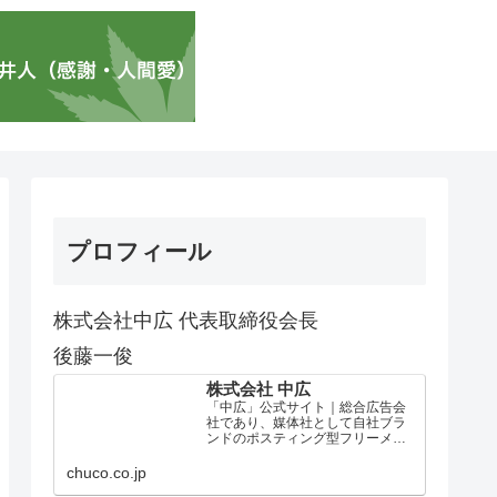
プロフィール
株式会社中広 代表取締役会長
後藤一俊
株式会社 中広
「中広」公式サイト｜総合広告会
社であり、媒体社として自社ブラ
ンドのポスティング型フリーメデ
ィア、ハッピーメディア®『地域み
っちゃく生活情報誌®』を全国で
chuco.co.jp
1100万部以上展開しています。