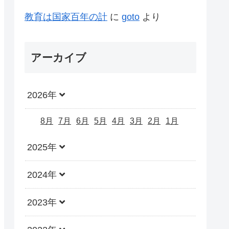
教育は国家百年の計
に
goto
より
アーカイブ
2026年
8月
7月
6月
5月
4月
3月
2月
1月
2025年
2024年
2023年