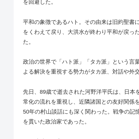
を回避した。
平和の象徴であるハト。その由来は旧約聖書
をくわえて戻り、大洪水が終わり平和が戻っ
た。
政治の世界で「ハト派」「タカ派」という言
よる解決を重視する勢力がタカ派、対話や外
先日、89歳で逝去された河野洋平氏は、日本
常化の流れを重視し、近隣諸国との友好関係
50年の村山談話にも深く関わった。戦争の記
を貫いた政治家であった。