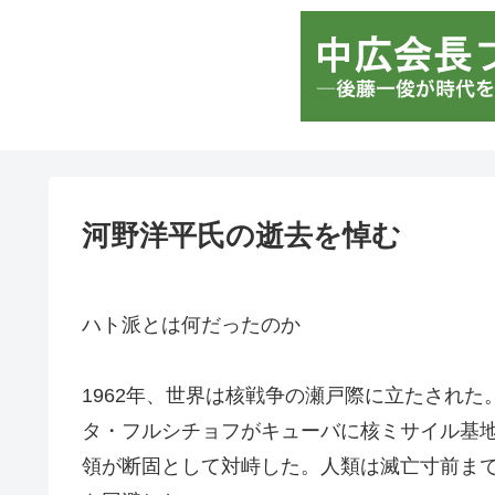
河野洋平氏の逝去を悼む
ハト派とは何だったのか
1962年、世界は核戦争の瀬戸際に立たされ
タ・フルシチョフがキューバに核ミサイル基
領が断固として対峙した。人類は滅亡寸前ま