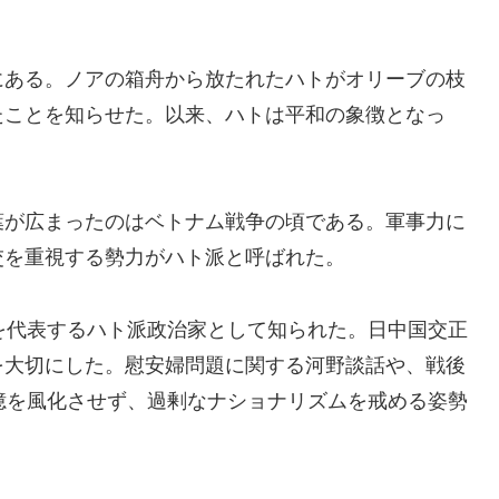
にある。ノアの箱舟から放たれたハトがオリーブの枝
たことを知らせた。以来、ハトは平和の象徴となっ
葉が広まったのはベトナム戦争の頃である。軍事力に
交を重視する勢力がハト派と呼ばれた。
を代表するハト派政治家として知られた。日中国交正
を大切にした。慰安婦問題に関する河野談話や、戦後
憶を風化させず、過剰なナショナリズムを戒める姿勢