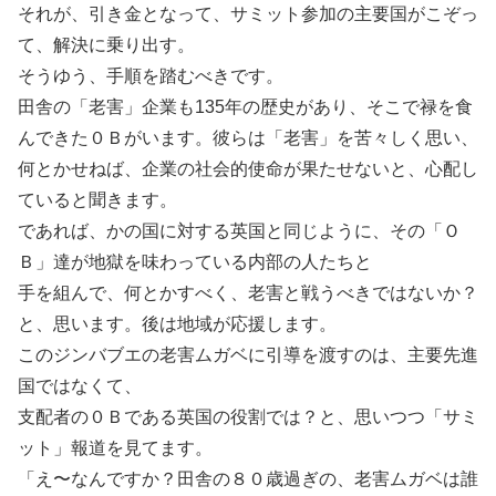
それが、引き金となって、サミット参加の主要国がこぞっ
て、解決に乗り出す。
そうゆう、手順を踏むべきです。
田舎の「老害」企業も135年の歴史があり、そこで禄を食
んできた０Ｂがいます。彼らは「老害」を苦々しく思い、
何とかせねば、企業の社会的使命が果たせないと、心配し
ていると聞きます。
であれば、かの国に対する英国と同じように、その「Ｏ
Ｂ」達が地獄を味わっている内部の人たちと
手を組んで、何とかすべく、老害と戦うべきではないか？
と、思います。後は地域が応援します。
このジンバブエの老害ムガベに引導を渡すのは、主要先進
国ではなくて、
支配者の０Ｂである英国の役割では？と、思いつつ「サミ
ット」報道を見てます。
「え〜なんですか？田舎の８０歳過ぎの、老害ムガベは誰