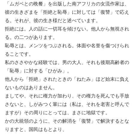
「ムガベとの晩餐」を出版した南アフリカの女流作家は、
彼の生きざまを「拒絶と恥辱」に対しては「復讐」で応え
る。それが、彼の生き様だと述べています。
拒絶には。人の話に一切耳を傾けない。他人から無視され
る。の二つがあります。
恥辱とは、メンツをつぶされる。体面や名誉を傷つけられ
ることです。
私のささやかな経験では、男の大人、それも後期高齢者の
「恥辱」に対する「ひがみ」。
他人から「拒絶」されたときの「ねたみ」ほど始末に負え
ないものはありません。
ましてや、それに権力が加わり、その権力を死んでも手放
さないと、しがみつく輩には（私は、それを老害と呼んで
ますが）その周りにとっては、まさに地獄です。
かの大統領のように、その解消を「復讐」で解決するとな
りますと、国民はもとより、