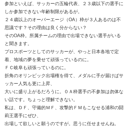
参加といえば、サッカーの五輪代表、２３歳以下の選手に
しか参加できない年齢制限があるが。
２４歳以上のオーバーエージ（OA）枠が３人あるのは不
思議です？その理由は良く分からない？
そのOA枠。所属チームの理由で出場できない選手がいる
と聞きます。
プロスポーツとしてのサッカーが、やっと日本各地で定
着、地域の夢を乗せて頑張っているのに。
ＦＣ岐阜も頑張っているのに。
折角のオリンピック出場権を得て、メダルに手が届けばサ
ッカー人気も更に上昇、
大いに盛り上がるだろうに。０Ａ枠選手の不参加は勿体な
い話です。ちょっと理解できない。
私は、ＤＦ、守備的ＭＦ、攻撃的ＦＭもこなせる浦和の闘
莉王選手にぜひ、
出場して欲しいと願うのですが。思うに任せませんね。