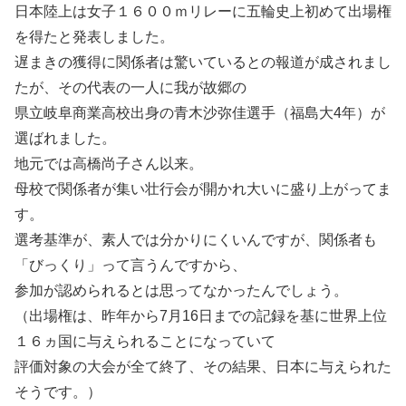
日本陸上は女子１６００ｍリレーに五輪史上初めて出場権
を得たと発表しました。
遅まきの獲得に関係者は驚いているとの報道が成されまし
たが、その代表の一人に我が故郷の
県立岐阜商業高校出身の青木沙弥佳選手（福島大4年）が
選ばれました。
地元では高橋尚子さん以来。
母校で関係者が集い壮行会が開かれ大いに盛り上がってま
す。
選考基準が、素人では分かりにくいんですが、関係者も
「びっくり」って言うんですから、
参加が認められるとは思ってなかったんでしょう。
（出場権は、昨年から7月16日までの記録を基に世界上位
１６ヵ国に与えられることになっていて
評価対象の大会が全て終了、その結果、日本に与えられた
そうです。）