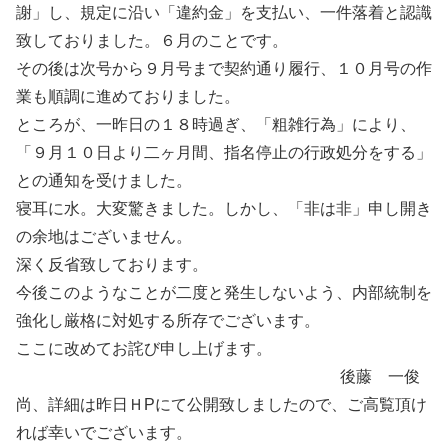
謝」し、規定に沿い「違約金」を支払い、一件落着と認識
致しておりました。６月のことです。
その後は次号から９月号まで契約通り履行、１０月号の作
業も順調に進めておりました。
ところが、一昨日の１８時過ぎ、「粗雑行為」により、
「９月１０日より二ヶ月間、指名停止の行政処分をする」
との通知を受けました。
寝耳に水。大変驚きました。しかし、「非は非」申し開き
の余地はございません。
深く反省致しております。
今後このようなことが二度と発生しないよう、内部統制を
強化し厳格に対処する所存でございます。
ここに改めてお詫び申し上げます。
後藤 一俊
尚、詳細は昨日ＨPにて公開致しましたので、ご高覧頂け
れば幸いでございます。