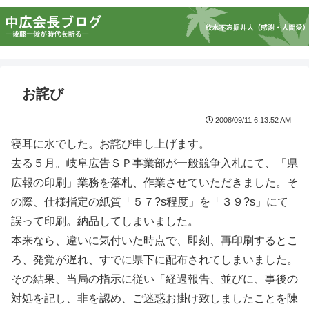
お詫び
2008/09/11 6:13:52 AM
寝耳に水でした。お詫び申し上げます。
去る５月。岐阜広告ＳＰ事業部が一般競争入札にて、「県
広報の印刷」業務を落札、作業させていただきました。そ
の際、仕様指定の紙質「５７?s程度」を「３９?s」にて
誤って印刷。納品してしまいました。
本来なら、違いに気付いた時点で、即刻、再印刷するとこ
ろ、発覚が遅れ、すでに県下に配布されてしまいました。
その結果、当局の指示に従い「経過報告、並びに、事後の
対処を記し、非を認め、ご迷惑お掛け致しましたことを陳