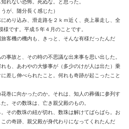
も知れない恐怖。死ぬな。と思った。
ょうが、随分長く感じた）
体にめり込み、滑走路を２ｋｍ近く、炎上暴走し、全
模様です。平成５年４月のことです。
国旅客機の機内も、きっと、そんな有様だったんだ
あの事故と、その時の不思議な出来事を思い出した。
何れも、あわやの大惨事が（多少のけが人は出た）乗
ぐに差し伸べられたこと。何れも奇跡が起こったこと
の花巻に向かったのか。それは、知人の葬儀に参列す
した。その数珠は、亡き親父殿のもの。
ら。その数珠の紐が切れ、数珠は解けてばらばら。お
、この奇跡、親父殿が身代わりになってくれたんだ