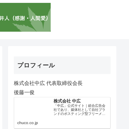
プロフィール
株式会社中広 代表取締役会長
後藤一俊
株式会社 中広
「中広」公式サイト｜総合広告会
社であり、媒体社として自社ブラ
ンドのポスティング型フリーメデ
ィア、ハッピーメディア®『地域み
っちゃく生活情報誌®』を全国で
chuco.co.jp
1100万部以上展開しています。