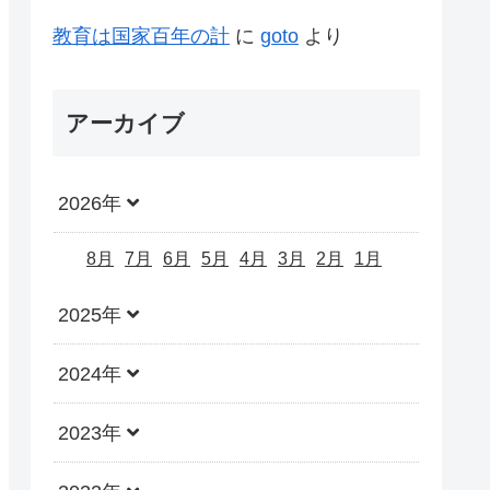
教育は国家百年の計
に
goto
より
アーカイブ
2026年
8月
7月
6月
5月
4月
3月
2月
1月
2025年
2024年
2023年