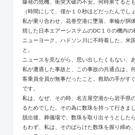
爆発の危機、衝突大破の不安。何時果てると
（時間にして、僅か１０秒ほどだったんでし
私が乗り合わせ、花巻空港に墜落、車輪が胴
焼した日本エアーシステムのDC１０の機内の
ニューヨーク、ハドソン川に不時着した、米
と。
ニュースを見ながら、思い出したくもない、
私が遭遇した事故と、この事故の共通点は、
客乗員全員が無事だったこと。救助の手がす
です。
私は、なぜ、その時、名古屋空港から岩手県
るためでした。その為に数珠を持って行きま
脱出後、葬儀場で、数珠を取り出そうとした
もわず、私は、そのばらけた数珠を握り締め