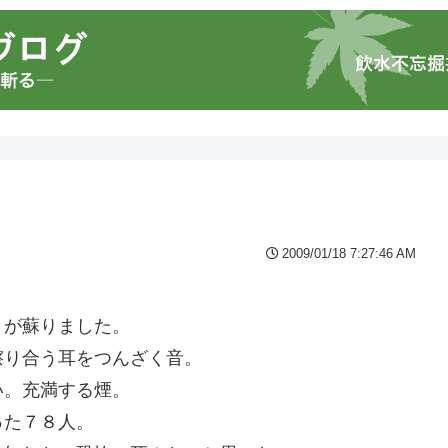
2009/01/18 7:27:46 AM
とが蘇りました。
擦り合う耳をつんざく音。
い。充満する煙。
った７８人。