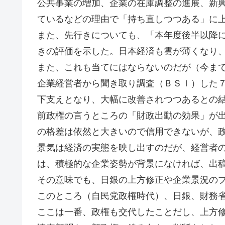
公共事業の増加、企業の在庫調整の進展、新
ているなどの理由で「持ち直しつつある」に
また、先行きについても、「本年度後半以降
きの評価を示した。日本経済も雲が薄くなり
また、これも当てにはならないのだが（今ま
企業経営者から聞き取り調査（ＢＳＩ）した
下支えとなり、大幅に改善されつつあるとの
前政権の言うところの「財政出動の効果」が
の格差は依然と大きいので信用できないが、
景気は経済の実態を映し出すのだが、経営者
は、積極的な企業姿勢が背景になければ、出
その意味でも、日銀の上方修正や企業景況の
このところ（自民党政権時代）、日銀、財務
ここは一番、政権も交代したことだし、上方