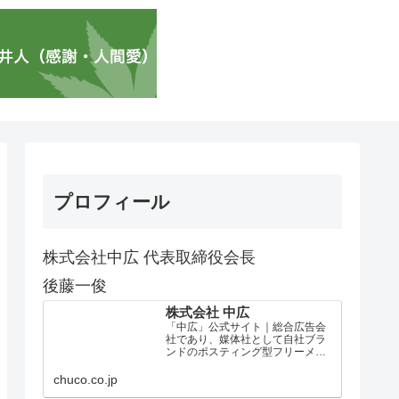
プロフィール
株式会社中広 代表取締役会長
後藤一俊
株式会社 中広
「中広」公式サイト｜総合広告会
社であり、媒体社として自社ブラ
ンドのポスティング型フリーメデ
ィア、ハッピーメディア®『地域み
っちゃく生活情報誌®』を全国で
chuco.co.jp
1100万部以上展開しています。