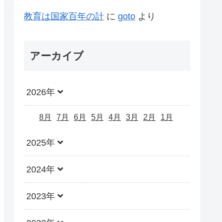
教育は国家百年の計
に
goto
より
アーカイブ
2026年
8月
7月
6月
5月
4月
3月
2月
1月
2025年
2024年
2023年