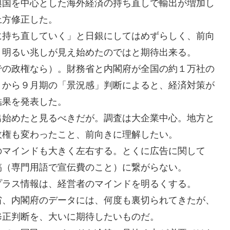
興国を中心とした海外経済の持ち直しで輸出が増加し
上方修正した。
に持ち直していく」と日銀にしてはめずらしく、前向
、明るい兆しが見え始めたのではと期待出来る。
での政権なら）。財務省と内閣府が全国の約１万社の
７から９月期の「景況感」判断によると、経済対策が
結果を発表した。
出始めたと見るべきだが。調査は大企業中心。地方と
政権も変わったこと、前向きに理解したい。
のマインドも大きく左右する。とくに広告に関して
稿（専門用語で宣伝費のこと）に繋がらない。
プラス情報は、経営者のマインドを明るくする。
省、内閣府のデータには、何度も裏切られてきたが、
修正判断を、大いに期待したいものだ。