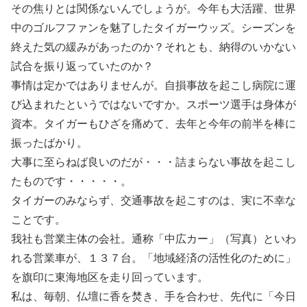
その焦りとは関係ないんでしょうが。今年も大活躍、世界
中のゴルフファンを魅了したタイガーウッズ。シーズンを
終えた気の緩みがあったのか？それとも、納得のいかない
試合を振り返っていたのか？
事情は定かではありませんが。自損事故を起こし病院に運
び込まれたというではないですか。スポーツ選手は身体が
資本。タイガーもひざを痛めて、去年と今年の前半を棒に
振ったばかり。
大事に至らねば良いのだが・・・詰まらない事故を起こし
たものです・・・・・。
タイガーのみならず、交通事故を起こすのは、実に不幸な
ことです。
我社も営業主体の会社。通称「中広カー」（写真）といわ
れる営業車が、１３７台。「地域経済の活性化のために」
を旗印に東海地区を走り回っています。
私は、毎朝、仏壇に香を焚き、手を合わせ、先代に「今日