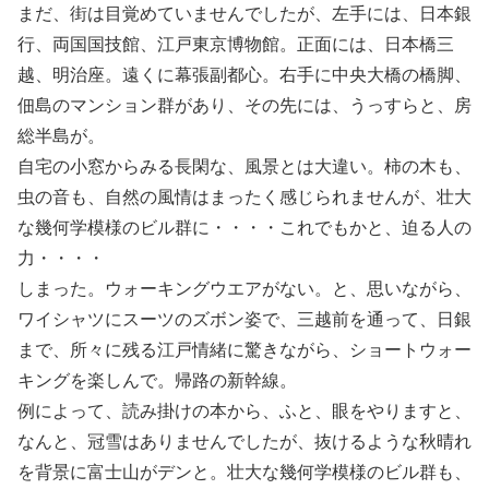
まだ、街は目覚めていませんでしたが、左手には、日本銀
行、両国国技館、江戸東京博物館。正面には、日本橋三
越、明治座。遠くに幕張副都心。右手に中央大橋の橋脚、
佃島のマンション群があり、その先には、うっすらと、房
総半島が。
自宅の小窓からみる長閑な、風景とは大違い。柿の木も、
虫の音も、自然の風情はまったく感じられませんが、壮大
な幾何学模様のビル群に・・・・これでもかと、迫る人の
力・・・・
しまった。ウォーキングウエアがない。と、思いながら、
ワイシャツにスーツのズボン姿で、三越前を通って、日銀
まで、所々に残る江戸情緒に驚きながら、ショートウォー
キングを楽しんで。帰路の新幹線。
例によって、読み掛けの本から、ふと、眼をやりますと、
なんと、冠雪はありませんでしたが、抜けるような秋晴れ
を背景に富士山がデンと。壮大な幾何学模様のビル群も、