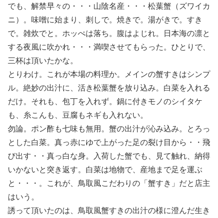
でも、解禁早々の・・・山陰名産・・・松葉蟹（ズワイカ
ニ）。味噌に始まり、刺しで。焼きで。湯がきで。すき
で。雑炊でと。ホッぺは落ち。腹はよじれ。日本海の凛と
する夜風に吹かれ・・・満喫させてもらった。ひとりで、
三杯は頂いたかな。
とりわけ。これが本場の料理か。メインの蟹すきはシンプ
ル。絶妙の出汁に、活き松葉蟹を放り込み。白菜を入れる
だけ。それも、包丁を入れず。鍋に付きモノのシイタケ
も、糸こんも、豆腐もネギも入れない。
勿論。ポン酢も七味も無用。蟹の出汁が沁み込み。とろっ
とした白菜。真っ赤にゆで上がった足の裂け目から・・飛
び出す・・真っ白な身。入荷した蟹でも、見て触れ、納得
いかないと突き返す。白菜は地物で、産地まで足を運ぶ
と・・・。これが、鳥取風こだわりの「蟹すき」だと店主
はいう。
誘って頂いたのは、鳥取風蟹すきの出汁の様に澄んだ生き