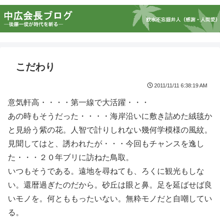
こだわり
2011/11/11 6:38:19 AM
意気軒高・・・・第一線で大活躍・・・
あの時もそうだった・・・・海岸沿いに敷き詰めた絨毯か
と見紛う紫の花。人智で計りしれない幾何学模様の風紋。
見聞してはと、誘われたが・・・今回もチャンスを逸し
た・・・２０年ブリに訪ねた鳥取。
いつもそうである。遠地を尋ねても、ろくに観光もしな
い。還暦過ぎたのだから。砂丘は眼と鼻。足を延ばせば良
いモノを。何とももったいない。無粋モノだと自嘲してい
る。