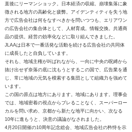
直後にリーマンショック。日本経済の収縮。崩壊集落に象
徴される地方の高齢化と疲弊。アイデンティティを失う地
方で広告会社は何をなすべきかを問いつつも、エリアワン
の広告会社の集合体として、人材育成。情報交換。共通商
品の提供。経営の効率化などに取り組んできました。
JLAAは日本で一番活発な活動を続ける広告会社の共同体
に成長したと自負しています。
それも、地域主権が叫ばれながら、一向に中央の呪縛から
抜け出せず奈落の底に沈もうとするこの国で、広告業を通
じ、常に地域の元気を模索する集団として組織力を強めて
います。
この国の原点は地方にあります。地域にあります。理事会
では、地域密着の視点からブレることなく、スーパーロー
カルを問い求め、京都から新たな地平に向かい、次なる
10年に進もうと、決意の議論がなされました。
4月20日開催の10周年記念総会、地域広告会社の矜恃を示