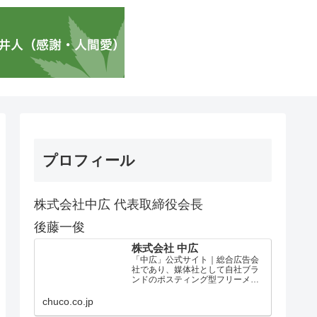
プロフィール
株式会社中広 代表取締役会長
後藤一俊
株式会社 中広
「中広」公式サイト｜総合広告会
社であり、媒体社として自社ブラ
ンドのポスティング型フリーメデ
ィア、ハッピーメディア®『地域み
っちゃく生活情報誌®』を全国で
chuco.co.jp
1100万部以上展開しています。