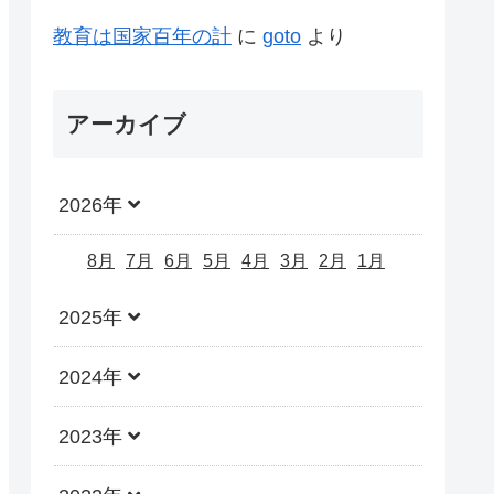
教育は国家百年の計
に
goto
より
アーカイブ
2026年
8月
7月
6月
5月
4月
3月
2月
1月
2025年
2024年
2023年