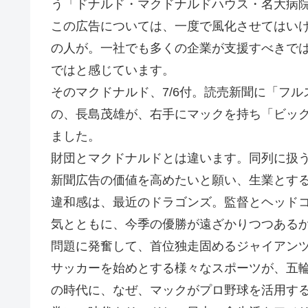
う「ドナルド・マクドナルドハウス・名大病
この広告については、一度で風化させてはい
の人が。一社でも多くの企業が支援すべきで
ではと感じています。
そのマクドナルド、7/6付。読売新聞に「フル
の、長島茂雄が、右手にマックを持ち「ビッ
ました。
財団とマクドナルドとは違います。同列に扱
新聞広告の価値を高めたいと願い、生業とす
違和感は、最近のドラゴンズ。監督とヘッド
気とともに、今季の優勝が遠ざかりつつある
問題に発奮して、首位独走固めるジャイアン
サッカーを始めとする様々なスポーツが、五
の時代に、なぜ、マックがプロ野球を活用す