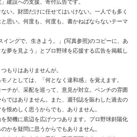
院」建設への支援、寄付広告です。
けない。財団だけに任せてはいけない。一人でも多く
はと思い。何度も、何度も、書かねばならないテーマ
スイングで、生きよう。」(写真参照)のコピーに、あ
クな夢を見よう」とプロ野球を応援する広告を掲載し
うつもりはありませんが。
るモノとしては、「何となく違和感」を覚えます。
コーチが、采配を巡って、意見が対立。ベンチの雰囲
からではありません。また、週刊誌を賑わした過去の
ツを恨めしく思うからでも、ありません。
輪を契機に底辺を広げつつあります。プロ野球斜陽化
るのかを疑問に思うからでもありません。