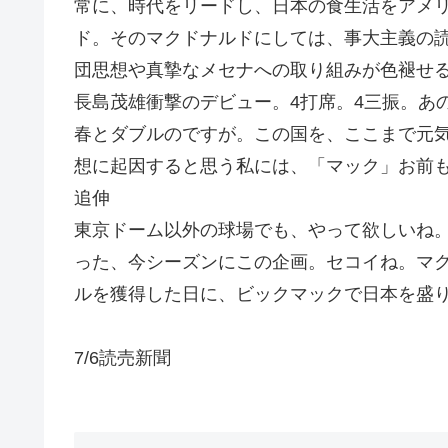
常に、時代をリードし、日本の食生活をアメ
ド。そのマクドナルドにしては、事大主義の
団思想や真摯なメセナへの取り組みが色褪せ
長島茂雄衝撃のデビュー。4打席。4三振。あ
春とダブルのですが。この国を、ここまで元
想に起因すると思う私には、「マック」お前も
追伸
東京ドーム以外の球場でも、やって欲しいね
った、今シーズンにこの企画。セコイね。マ
ルを獲得した日に、ビックマックで日本を盛
7/6読売新聞