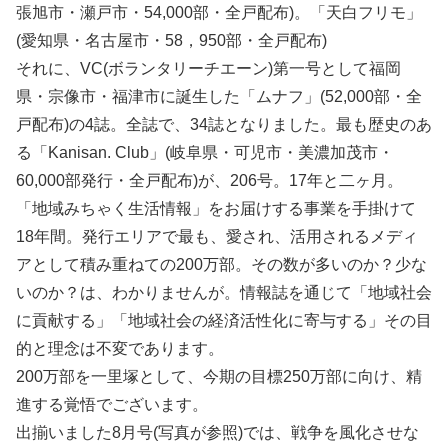
張旭市・瀬戸市・54,000部・全戸配布)。「天白フリモ」
(愛知県・名古屋市・58，950部・全戸配布)
それに、VC(ボランタリーチエーン)第一号として福岡
県・宗像市・福津市に誕生した「ムナフ」(52,000部・全
戸配布)の4誌。全誌で、34誌となりました。最も歴史のあ
る「Kanisan. Club」(岐阜県・可児市・美濃加茂市・
60,000部発行・全戸配布)が、206号。17年と二ヶ月。
「地域みちゃく生活情報」をお届けする事業を手掛けて
18年間。発行エリアで最も、愛され、活用されるメディ
アとして積み重ねての200万部。その数が多いのか？少な
いのか？は、わかりませんが。情報誌を通じて「地域社会
に貢献する」「地域社会の経済活性化に寄与する」その目
的と理念は不変であります。
200万部を一里塚として、今期の目標250万部に向け、精
進する覚悟でございます。
出揃いました8月号(写真が参照)では、戦争を風化させな