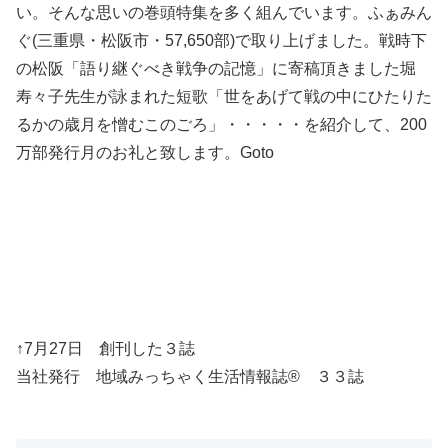
い。そんな思いの巻頭特集を多く組んでいます。ふぁみん
ぐ(三重県・松阪市・57,650部)で取り上げました。戦時下
の松阪「語り継ぐべき戦争の記憶」に寄稿頂きました堀
寿々子先生が詠まれた短歌「世をあげて戦の中にひたりた
るかの歳月を憎むこのごろ」・・・・・を紹介して、200
万部発行月のお礼と致します。Goto
↑7月27日 創刊した３誌
当社発行 地域みっちゃく生活情報誌® ３３誌