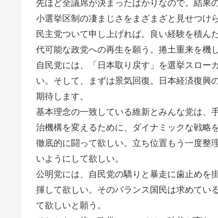
先ほど全議席が決まったばかりなので。結果
小選挙区制の凄まじさをまざまざと見せつけ
民主党ついて申し上げれば。良い経験を積ん
代可能な政党への再生を願う。捲土重来を機
自民党には、「日本取り戻す」を選挙スロー
い。そして、まずは景気回復。日本経済復興
期待します。
基本理念の一致している維新とみんな党は、
治機構を変えるために、ダイナミックな戦略
徹底的に闘って欲しい。立ち位置もう一度整
いようにして欲しい。
公明党には、自民党の驕りと暴走に歯止めを
揮して欲しい。そのバランス国民は求めてい
て欲しいと願う。