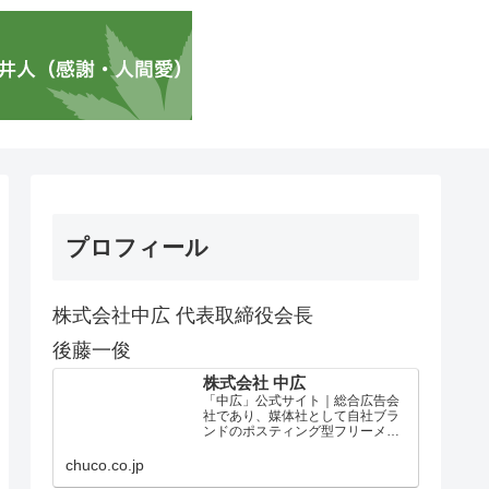
プロフィール
株式会社中広 代表取締役会長
後藤一俊
株式会社 中広
「中広」公式サイト｜総合広告会
社であり、媒体社として自社ブラ
ンドのポスティング型フリーメデ
ィア、ハッピーメディア®『地域み
っちゃく生活情報誌®』を全国で
chuco.co.jp
1100万部以上展開しています。