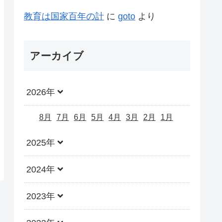
教育は国家百年の計
に
goto
より
アーカイブ
2026年
8月
7月
6月
5月
4月
3月
2月
1月
2025年
2024年
2023年