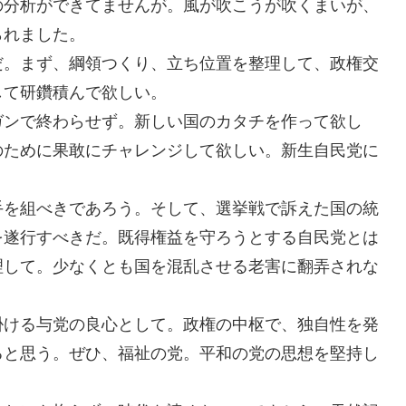
の分析ができてませんが。風が吹こうが吹くまいが、
られました。
だ。まず、綱領つくり、立ち位置を整理して、政権交
して研鑽積んで欲しい。
ガンで終わらせず。新しい国のカタチを作って欲し
のために果敢にチャレンジして欲しい。新生自民党に
手を組べきであろう。そして、選挙戦で訴えた国の統
を遂行すべきだ。既得権益を守ろうとする自民党とは
理して。少なくとも国を混乱させる老害に翻弄されな
掛ける与党の良心として。政権の中枢で、独自性を発
ると思う。ぜひ、福祉の党。平和の党の思想を堅持し