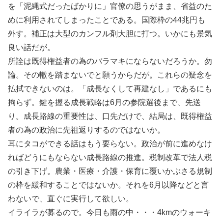
を「泥縄式だったばかりに」官僚の思うがまま、省益のた
めに利用されてしまったことである。国際枠の44兆円も
外す。補正は大型のカンフル剤大胆に打つ。いかにも景気
良い話だが。
所詮は既得権益者の為のバラマキにならないだろうか。勿
論。その轍を踏まないでと願うからだが。これらの疑念を
払拭できないのは。「成長なくして再建なし」であるにも
拘らず。鍵を握る成長戦略は6月の参院選後まで、先送
り。成長路線の重要性は、口先だけで、結局は、既得権益
者の為の政治に先祖返りするのではないか。
耳にタコができる話はもう要らない。政治が前に進めなけ
ればどうにもならない成長路線の推進。税制改革で法人税
の引き下げ。農業・医療・介護・保育に覆いかぶさる規制
の枠を緩和することではないか。それを6月以降などと言
わないで、直ぐに実行して欲しい。
イライラが募るので。今日も雨の中・・・4kmのウォーキ