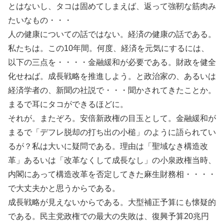
とはないし、タコは固めてしまえば、返って強靭な筋肉み
たいなもの・・・
人の健康についての話ではない。経済の健康の話である。
私たちは。この10年間。何度、経済を元気にするには、
以下の三点を・・・・金融緩和が必要である。財政を健全
化せねば。成長戦略を推進しよう。と政治家の、あるいは
経済学者の、新聞の社説で・・・聞かされてきたことか。
まるで耳にタコができるほどに。
それが。またぞろ。安倍新政権の目玉として。金融緩和が
まるで「デフレ脱却の打ち出の小槌」のように語られてい
るが？私は大いに疑問である。理由は「聖域なき構造改
革」あるいは「改革なくして成長なし」の小泉政権当時、
内閣にあって構造改革を否定してきた麻生財務相・・・・
で大丈夫かと思うからである。
成長戦略が見えないからである。大型補正予算にも懐疑的
である。民主党政権での最大の失敗は、復興予算20兆円