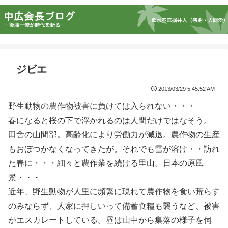
ジビエ
2013/03/29 5:45:52 AM
野生動物の農作物被害に負けては入られない・・・
春になると桜の下で浮かれるのは人間だけではなそう。
田舎の山間部。高齢化により労働力が減退。農作物の生産
もおぼつかなくなってきたが。それでも雪が溶け・・訪れ
た春に・・・細々と農作業を続ける里山。日本の原風
景・・・
近年、野生動物が人里に頻繁に現れて農作物を食い荒らす
のみならず、人家に押しいって備蓄食糧も襲うなど、被害
がエスカレートしている。昼は山中から集落の様子を伺