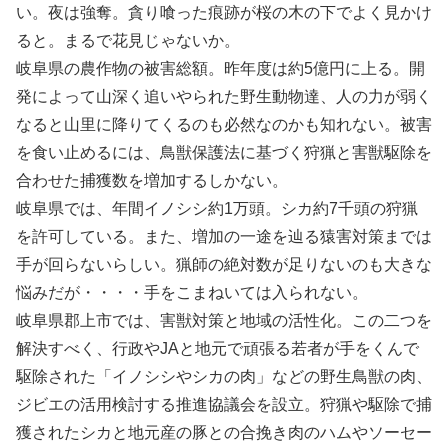
い。夜は強奪。貪り喰った痕跡が桜の木の下でよく見かけ
ると。まるで花見じゃないか。
岐阜県の農作物の被害総額。昨年度は約5億円に上る。開
発によって山深く追いやられた野生動物達、人の力が弱く
なると山里に降りてくるのも必然なのかも知れない。被害
を食い止めるには、鳥獣保護法に基づく狩猟と害獣駆除を
合わせた捕獲数を増加するしかない。
岐阜県では、年間イノシシ約1万頭。シカ約7千頭の狩猟
を許可している。また、増加の一途を辿る猿害対策までは
手が回らないらしい。猟師の絶対数が足りないのも大きな
悩みだが・・・・手をこまねいては入られない。
岐阜県郡上市では、害獣対策と地域の活性化。この二つを
解決すべく、行政やJAと地元で頑張る若者が手をくんで
駆除された「イノシシやシカの肉」などの野生鳥獣の肉、
ジビエの活用検討する推進協議会を設立。狩猟や駆除で捕
獲されたシカと地元産の豚との合挽き肉のハムやソーセー