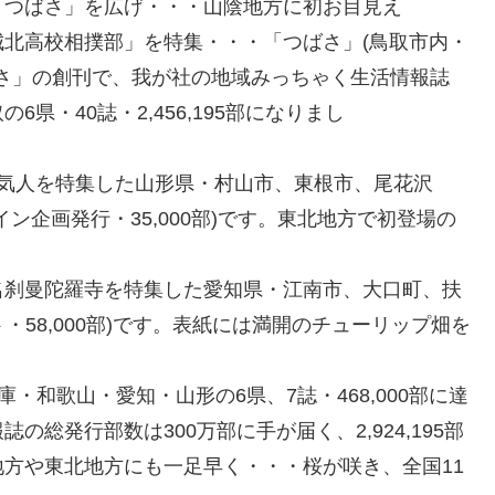
「つばさ」を広げ・・・山陰地方に初お目見え
北高校相撲部」を特集・・・「つばさ」(鳥取市内・
つばさ」の創刊で、我が社の地域みっちゃく生活情報誌
県・40誌・2,456,195部になりまし
元気人を特集した山形県・村山市、東根市、尾花沢
ン企画発行・35,000部)です。東北地方で初登場の
名刹曼陀羅寺を特集した愛知県・江南市、大口町、扶
ト・58,000部)です。表紙には満開のチューリップ畑を
庫・和歌山・愛知・山形の6県、7誌・468,000部に達
総発行部数は300万部に手が届く、2,924,195部
方や東北地方にも一足早く・・・桜が咲き、全国11