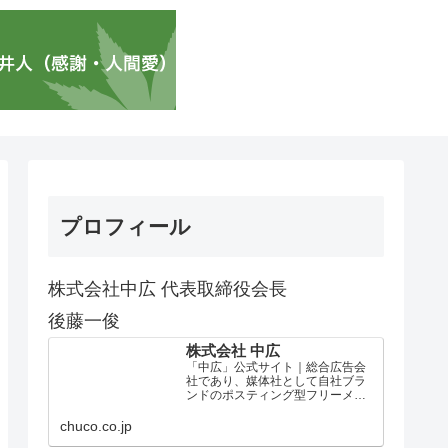
プロフィール
株式会社中広 代表取締役会長
後藤一俊
株式会社 中広
「中広」公式サイト｜総合広告会
社であり、媒体社として自社ブラ
ンドのポスティング型フリーメデ
ィア、ハッピーメディア®『地域み
っちゃく生活情報誌®』を全国で
chuco.co.jp
1100万部以上展開しています。