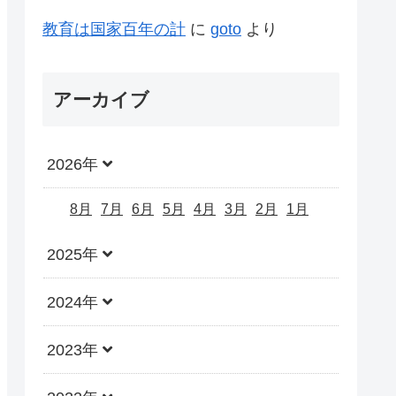
教育は国家百年の計
に
goto
より
アーカイブ
2026年
8月
7月
6月
5月
4月
3月
2月
1月
2025年
2024年
2023年