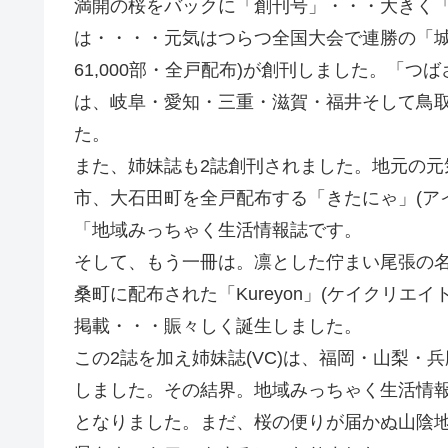
満開の桜をバックに「創刊号」・・・大きく
は・・・・元気はつらつ全国大会で連勝の「城
61,000部・全戸配布)が創刊しました。「
は、岐阜・愛知・三重・滋賀・福井そして鳥取の6
た。
また、姉妹誌も2誌創刊されました。地元の
市、大石田町を全戸配布する「きたにゃ」(アイ
「地域みっちゃく生活情報誌です。
そして、もう一冊は。凛とした佇まい尾張の
桑町に配布された「Kureyon」(ケイクリエイ
掲載・・・賑々しく誕生しました。
この2誌を加え姉妹誌(VC)は、福岡・山梨・兵
しました。その結界。地域みっちゃく生活情報誌の
となりました。まだ、桜の便りが届かぬ山陰地