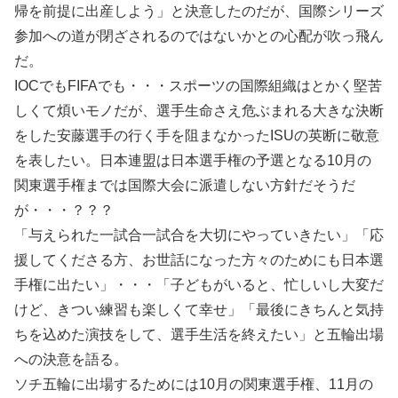
帰を前提に出産しよう」と決意したのだが、国際シリーズ
参加への道が閉ざされるのではないかとの心配が吹っ飛ん
だ。
IOCでもFIFAでも・・・スポーツの国際組織はとかく堅苦
しくて煩いモノだが、選手生命さえ危ぶまれる大きな決断
をした安藤選手の行く手を阻まなかったISUの英断に敬意
を表したい。日本連盟は日本選手権の予選となる10月の
関東選手権までは国際大会に派遣しない方針だそうだ
が・・・？？？
「与えられた一試合一試合を大切にやっていきたい」「応
援してくださる方、お世話になった方々のためにも日本選
手権に出たい」・・・「子どもがいると、忙しいし大変だ
けど、きつい練習も楽しくて幸せ」「最後にきちんと気持
ちを込めた演技をして、選手生活を終えたい」と五輪出場
への決意を語る。
ソチ五輪に出場するためには10月の関東選手権、11月の