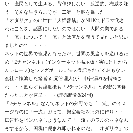
い。庶民として生きる。背伸びしない。反逆的、権威を嫌
う。そんな生き方こそが「二流」と胸を張った。
「オダサク」の出世作「夫婦善哉」がNHKでドラマ化さ
れたことを、話題にしたいのではない。人間の業である
「一流」について「一流」とは何かを問うて見たいと思い
ましたので・・・・
ネットの世界で寵児となったが、世間の風当りを避けるた
め「2チャンネル」(インターネット掲示板・実にけしから
んシロモノ)をシンガポールに法人登記されてる名もない
会社に譲渡した経営者(元管理人)が、申告漏れを指摘さ
れ・・・図らずも譲度後も「2チャンネル」と緊密な関係
だったことが露呈・・・(読売新聞8/24付)
「2チャンネル」なんてネットの分野でも「二流」のイメ
ージなのに「一流」ぶって、架空会社を海外に作り・・・
広告料をピンハネしようなんて「一流」のワルのマネなん
ぞするから、国税に睨まれ叩かれるのだ。「オダサク」の