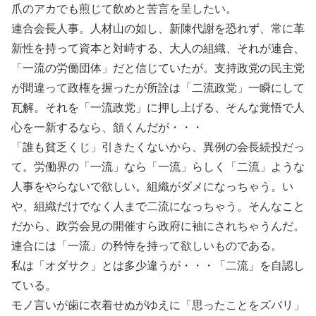
爪のアカでも煎じて飲めと苦言を呈したい。
連合会長人事。人材山の如し、新陳代謝を恐れず、常に革
新性を持って資本と対峙する、大人の組織、それが連合、
「一流の労働団体」だと信じていたが。支持政党の民主党
が間違って政権を握ったが所詮は「二流政党」一瞬にして
瓦解。それを「一流政党」に押し上げる、そんな覚悟で人
心を一新するなら、頷くんだが・・・
「誰も貧乏くじ」引きたくないから、異例の会長続投だっ
て。労働界の「一流」なら「一流」らしく「二流」ような
人事をやらないで欲しい。組織がダメになっちゃう。い
や、組織だけでなく人まで二流になっちゃう。そんなこと
だから、政労会見の開催すら政府に袖にされちゃうんだ。
連合には「一流」の矜恃を持って欲しいものである。
私は「オダサク」とは多少違うが・・・「二流」を自認し
ている。
モノ言いが歯に衣着せぬがゆえに「思ったことをズバリ」