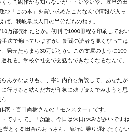
いくら問題作かも知らないが・・いやいや、岐阜の田
を運び「この本」を買い求めたことなんて情報が入っ
いえば、我岐阜県人口の半分だものねぇ。
0万部売れたとか。初刊で1000冊程を印刷しておい
告手法で煽っていますが。新聞の読者を見くびっては
。発売たちまち30万部とか。この文庫のように100
り遅れる。学校や社会で会話もできなくなるなんて、
売らんかなよりも、丁寧に内容を解説して、あなたが
」に行けると結んだ方が印象に残り読んでみようと思
思う
気作家・百田尚樹さんの「モンスター」です。
・ですって」「勿論、今日は休日(休みが多いですね
を業とする田舎のおっさん。流行に乗り遅れたくない