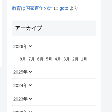
教育は国家百年の計
に
goto
より
アーカイブ
2026年
8月
7月
6月
5月
4月
3月
2月
1月
2025年
2024年
2023年