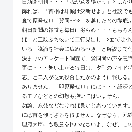
日新聞朝刊・・・「我が意を得たり」とばか
飾れば、「首相は耳傾け決断せよ」と社説で
査で原発ゼロ「賛同55%」を越したとの徹底
朝日新聞の報道も毎日に劣らぬ・・・もちろ
ば」と三段ぶち抜いて二行見出し。2面では
いる。議論を社会に広めるべき」と解説まで
決まりのアンケート調査で、賛同者の声を意
更に・・・舞い上がる毎日は、夕刊のワイド
志」と二人が意気投合したかのように報じる
ありません。「即原発ゼロ」には・・・経済
るモノなどとの幻想も抱いてはいません。
勿論、原発などなければ良いと思っています
には首を傾げざるを得ません。なぜなら、元
理府大臣にも敬意を払いなさいよ。なぜ、こ