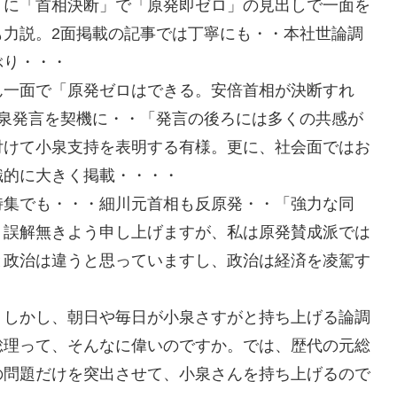
りに「首相決断」で「原発即ゼロ」の見出しで一面を
も力説。2面掲載の記事では丁寧にも・・本社世論調
ぶり・・・
ん一面で「原発ゼロはできる。安倍首相が決断すれ
小泉発言を契機に・・「発言の後ろには多くの共感が
付けて小泉支持を表明する有様。更に、社会面ではお
識的に大きく掲載・・・・
特集でも・・・細川元首相も反原発・・「強力な同
。誤解無きよう申し上げますが、私は原発賛成派では
と政治は違うと思っていますし、政治は経済を凌駕す
。しかし、朝日や毎日が小泉さすがと持ち上げる論調
総理って、そんなに偉いのですか。では、歴代の元総
の問題だけを突出させて、小泉さんを持ち上げるので