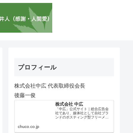
プロフィール
株式会社中広 代表取締役会長
後藤一俊
株式会社 中広
「中広」公式サイト｜総合広告会
社であり、媒体社として自社ブラ
ンドのポスティング型フリーメデ
ィア、ハッピーメディア®『地域み
っちゃく生活情報誌®』を全国で
chuco.co.jp
1100万部以上展開しています。