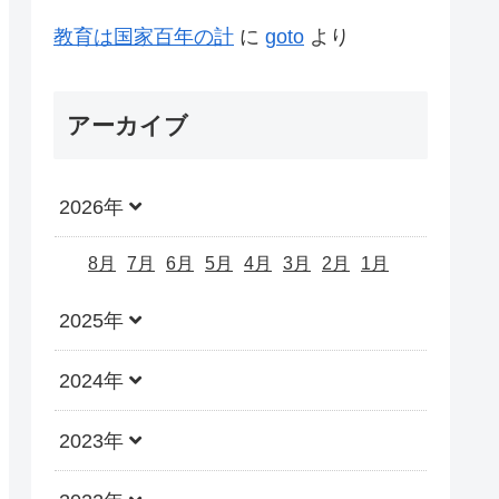
教育は国家百年の計
に
goto
より
アーカイブ
2026年
8月
7月
6月
5月
4月
3月
2月
1月
2025年
2024年
2023年