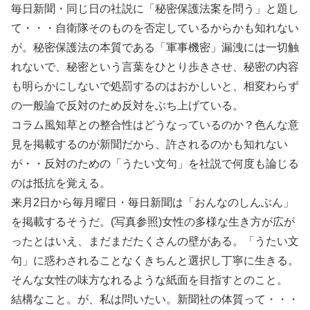
毎日新聞・同じ日の社説に「秘密保護法案を問う」と題し
て・・・自衛隊そのものを否定しているからかも知れない
が。秘密保護法の本質である「軍事機密」漏洩には一切触
れないで、秘密という言葉をひとり歩きさせ、秘密の内容
も明らかにしないで処罰するのはおかしいと、相変わらず
の一般論で反対のため反対をぶち上げている。
コラム風知草との整合性はどうなっているのか？色んな意
見を掲載するのが新聞だから、許されるのかも知れない
が・・反対のための「うたい文句」を社説で何度も論じる
のは抵抗を覚える。
来月2日から毎月曜日・毎日新聞は「おんなのしんぶん」
を掲載するそうだ。(写真参照)女性の多様な生き方が広が
ったとはいえ、まだまだたくさんの壁がある。「うたい文
句」に惑わされることなくきちんと選択し丁寧に生きる。
そんな女性の味方なれるような紙面を目指すとのこと。
結構なこと。が、私は問いたい。新聞社の体質って・・・