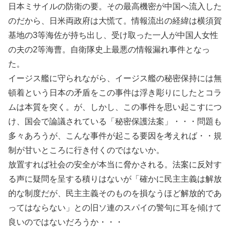
日本ミサイルの防衛の要。その最高機密が中国へ流入した
のだから、日米両政府は大慌て。情報流出の経緯は横須賀
基地の3等海佐が持ち出し、受け取った一人が中国人女性
の夫の2等海曹。自衛隊史上最悪の情報漏れ事件となっ
た。
イージス艦に守られながら、イージス艦の秘密保持には無
頓着という日本の矛盾をこの事件は浮き彫りにしたとコラ
ムは本質を突く。が、しかし、この事件を思い起こすにつ
け、国会で論議されている「秘密保護法案」・・・問題も
多々あろうが、こんな事件が起こる要因を考えれば・・規
制が甘いところに行き付くのではないか。
放置すれば社会の安全が本当に脅かされる。法案に反対す
る声に疑問を呈する積りはないが「確かに民主主義は解放
的な制度だが、民主主義そのものを損なうほど解放的であ
ってはならない」との旧ソ連のスパイの警句に耳を傾けて
良いのではないだろうか・・・