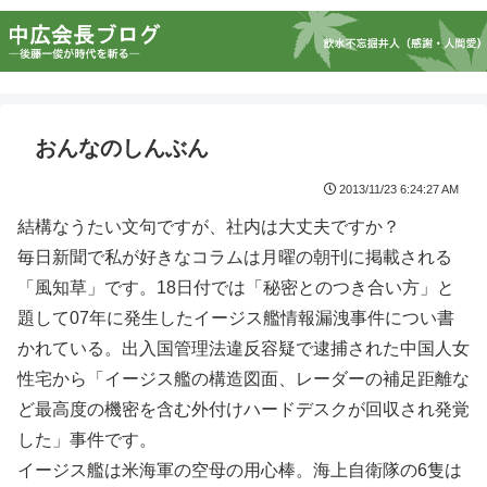
おんなのしんぶん
2013/11/23 6:24:27 AM
結構なうたい文句ですが、社内は大丈夫ですか？
毎日新聞で私が好きなコラムは月曜の朝刊に掲載される
「風知草」です。18日付では「秘密とのつき合い方」と
題して07年に発生したイージス艦情報漏洩事件につい書
かれている。出入国管理法違反容疑で逮捕された中国人女
性宅から「イージス艦の構造図面、レーダーの補足距離な
ど最高度の機密を含む外付けハードデスクが回収され発覚
した」事件です。
イージス艦は米海軍の空母の用心棒。海上自衛隊の6隻は