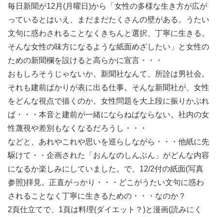
毎日新聞が12月(月曜日)から「女性の多様な生き方が広が
っているとはいえ、まだまだたくさんの壁がある。うたい
文句に惑わされることなくきちんと選択、丁寧に生きる。
そんな女性の味方になるような紙面めざしたい」と女性の
ための新聞欄を設けると高らかに宣言・・・
おもしろそうじゃないか。新聞社なんて、所詮は男社会。
それも建前ばかりが表に出る仕事。そんな新聞社が、女性
をどんな視点で描くのか。女性問題を大上段に振りかぶれ
ば・・・本音と建前が一緒にならねばならない。社内の女
性蔑視や差別もなくなるだろうし・・・
などと、あれやこれや思いを巡らしながら・・・他紙に先
駆けて・・企画された「おんなのしんぶん」がどんな内容
になるか楽しみにしていました。で、12/2付の紙面(写真
参照)拝見。正直がっかり・・・どこがうたい文句に惑わ
されることなく丁寧に生きるための・・・なのか？
2頁仕立てで、1頁は料理(ダイエット？)と漫画(読みにく