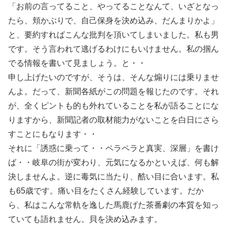
「お前の言ってること、やってることなんて、いざとなっ
たら、頬かぶりで、自己保身を決め込み、だんまりかよ」
と、要約すればこんな批判を頂いてしまいました。私も男
です。そう言われて逃げるわけにもいけません。私の掴ん
でる情報を書いて見ましょう。と・・
申し上げたいのですが、そうは、そんな煽りには乗りませ
んよ。だって、新聞各紙がこの問題を報じたのです。それ
が、全くピントも的も外れていることを私が語ることにな
りますから、新聞記者の取材能力がないことを白日にさら
すことにもなります・・
それに「誘惑に乗って・・ペラペラと真実、深層」を書け
ば・・岐阜の街が変わり、元気になるかといえば、何も解
決しませんよ。逆に毒気に当たり、酷い目に合います。私
も65歳です。痛い目をたくさん経験しています。だか
ら、私はこんな常軌を逸した馬鹿げた茶番劇の本質を知っ
ていても語れません。貝を決め込みます。