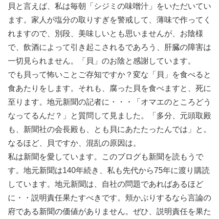
貝と言えば、私は毎朝「シジミの味噌汁」をいただいてい
ます。家人が塩分の取りすぎを警戒して、薄味で作ってく
れますので、別段、美味しいとも思いませんが、お陰様
で、飲酒によって引き起こされるであろう、肝臓の障害は
一切見られません。「貝」のお陰と感謝しています。
でも貝って怖いことご存知ですか？変な「貝」を食べると
食あたりをします。それも、腐った貝を食べますと、死に
至ります。地元新聞の記者に・・・「オマエのところどう
なってるんだ？」と質問して見ました。「多分、元頭取殿
も、新聞社の会長殿も、とも貝にあたたったんでは」と。
なるほど、貝ですか、混乱の原因は。
私は新聞を愛しています。このブログも新聞を読もうで
す。地元新聞は140年続き、私も先代から75年に渡り購読
しています。地元新聞は、自社の問題であればあるほど
に・・説明責任果たすべきです。頬かぶりするなら言論の
府である新聞の価値がありません。ぜひ、説明責任を果た