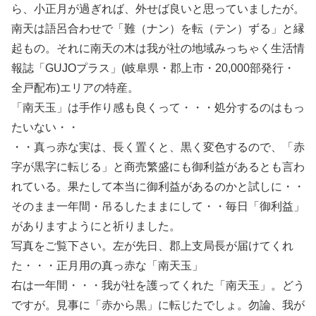
ら、小正月が過ぎれば、外せば良いと思っていましたが。
南天は語呂合わせで「難（ナン）を転（テン）ずる」と縁
起もの。それに南天の木は我が社の地域みっちゃく生活情
報誌「GUJOプラス」(岐阜県・郡上市・20,000部発行・
全戸配布)エリアの特産。
「南天玉」は手作り感も良くって・・・処分するのはもっ
たいない・・
・・真っ赤な実は、長く置くと、黒く変色するので、「赤
字が黒字に転じる」と商売繁盛にも御利益があるとも言わ
れている。果たして本当に御利益があるのかと試しに・・
そのまま一年間・吊るしたままにして・・毎日「御利益」
がありますようにと祈りました。
写真をご覧下さい。左が先日、郡上支局長が届けてくれ
た・・・正月用の真っ赤な「南天玉」
右は一年間・・・我が社を護ってくれた「南天玉」。どう
ですが。見事に「赤から黒」に転じたでしょ。勿論、我が