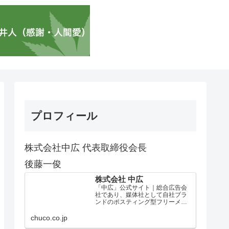
プロフィール
株式会社中広 代表取締役会長
後藤一俊
株式会社 中広
「中広」公式サイト｜総合広告会
社であり、媒体社として自社ブラ
ンドのポスティング型フリーメデ
ィア、ハッピーメディア®『地域み
っちゃく生活情報誌®』を全国で
chuco.co.jp
1100万部以上展開しています。