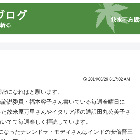
2014/06/29 6:17:02 AM
親密になればと願います。
の論説委員・福本容子さん書いている毎週金曜日に
った故米原万里さんやイタリア語の通訳田丸公美子さ
効いてて毎週楽しく拝読しています。
相になったナレンドラ・モディさんはインドの安倍晋三