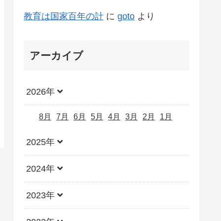
教育は国家百年の計
に
goto
より
アーカイブ
2026年
8月
7月
6月
5月
4月
3月
2月
1月
2025年
2024年
2023年