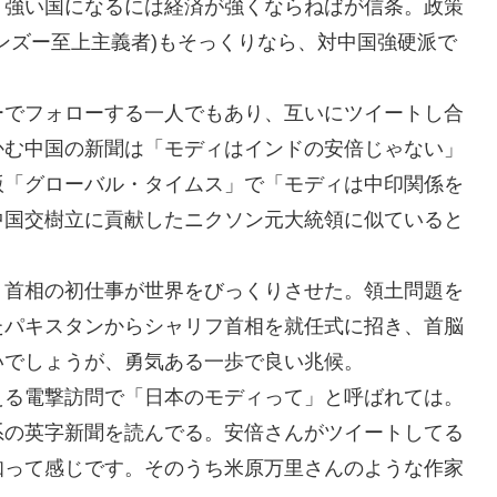
」強い国になるには経済が強くならねばが信条。政策
ンズー至上主義者)もそっくりなら、対中国強硬派で
ーでフォローする一人でもあり、互いにツイートし合
かむ中国の新聞は「モディはインドの安倍じゃない」
版「グローバル・タイムス」で「モディは中印関係を
中国交樹立に貢献したニクソン元大統領に似ていると
、首相の初仕事が世界をびっくりさせた。領土問題を
たパキスタンからシャリフ首相を就任式に招き、首脳
いでしょうが、勇気ある一歩で良い兆候。
える電撃訪問で「日本のモディって」と呼ばれては。
系の英字新聞を読んでる。安倍さんがツイートしてる
知って感じです。そのうち米原万里さんのような作家