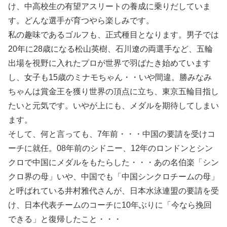
け、中高校生の有望アスリートの養成に乗りだしていま
す。どんな選手が育つやら楽しみです。
私の趣味であるゴルフも、正式種目となります。男子では
20年に28歳になる松山英樹、石川遼の両選手など、五輪
出場を視野に入れたプロが世界で羽ばたき始めています
し、女子も15歳のミナモちゃん・・いや間違。勝みなみ
ちゃんは賞金王を獲り世界の頂点に立ち、東京五輪目指し
たいと元気です。いやが上にも、メダルを期待してしまい
ます。
そして、何と言っても、7年前・・・中国の要請を受けコ
ーチに就任。08年前のシドニー、12年のロンドンとシン
クロで中国にメダルをもたらした・・・あの名伯楽「シン
クロ界の母」いや、中国でも「中国シンクロチームの母」
と呼ばれている井村雅代さんが、日本水泳連盟の要請を受
け、日本代表チームのコーチに10年ぶりに「今なら挽回
できる」と復帰したこと・・・