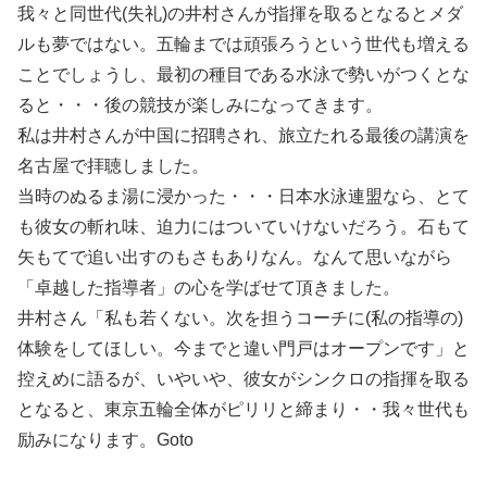
我々と同世代(失礼)の井村さんが指揮を取るとなるとメダ
ルも夢ではない。五輪までは頑張ろうという世代も増える
ことでしょうし、最初の種目である水泳で勢いがつくとな
ると・・・後の競技が楽しみになってきます。
私は井村さんが中国に招聘され、旅立たれる最後の講演を
名古屋で拝聴しました。
当時のぬるま湯に浸かった・・・日本水泳連盟なら、とて
も彼女の斬れ味、迫力にはついていけないだろう。石もて
矢もてで追い出すのもさもありなん。なんて思いながら
「卓越した指導者」の心を学ばせて頂きました。
井村さん「私も若くない。次を担うコーチに(私の指導の)
体験をしてほしい。今までと違い門戸はオープンです」と
控えめに語るが、いやいや、彼女がシンクロの指揮を取る
となると、東京五輪全体がピリリと締まり・・我々世代も
励みになります。Goto