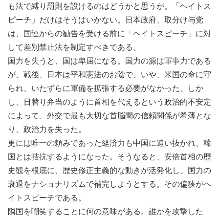
も法で縛り罰則を設けるのはどうかと思うが。「ヘイトス
ピーチ」だけはそうはいかない。日本政府、取分け与党
は、国連からの勧告を受ける前に「ヘイトスピーチ」に対
して差別禁止法を制定すべきである。
国力を失うと、国は卑屈になる。国力の源は軍事力である
が、戦後、日本は平和憲法のお陰で、いや、米国の傘に守
られ、いたずらに軍備を拡張する必要がなかった。しか
し、日替り弁当のように首相を代えるという政治的不安定
によって、外交で最も大切な首脳間の信頼関係が希薄とな
り、政治力を失った。
更には唯一の頼みであった経済力も中国に追い抜かれ、韓
国とは拮抗するようになった。そうなると、安倍首相の歴
史観を根底に、歴史修正主義的な動きが活発化し、国力の
衰退をナショナリズムで補完しようとする。その偏狭がヘ
イトスピーチである。
隣国を嘲笑することに何の意味がある。誰かを攻撃した