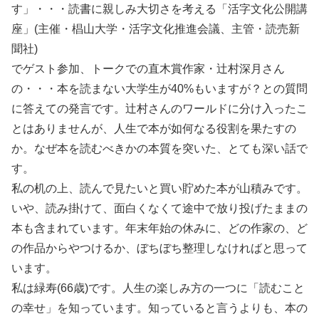
す」・・・読書に親しみ大切さを考える「活字文化公開講
座」(主催・椙山大学・活字文化推進会議、主管・読売新
聞社)
でゲスト参加、トークでの直木賞作家・辻村深月さん
の・・・本を読まない大学生が40%もいますが？との質問
に答えての発言です。辻村さんのワールドに分け入ったこ
とはありませんが、人生で本が如何なる役割を果たすの
か。なぜ本を読むべきかの本質を突いた、とても深い話で
す。
私の机の上、読んで見たいと買い貯めた本が山積みです。
いや、読み掛けて、面白くなくて途中で放り投げたままの
本も含まれています。年末年始の休みに、どの作家の、ど
の作品からやつけるか、ぼちぼち整理しなければと思って
います。
私は緑寿(66歳)です。人生の楽しみ方の一つに「読むこと
の幸せ」を知っています。知っていると言うよりも、本の