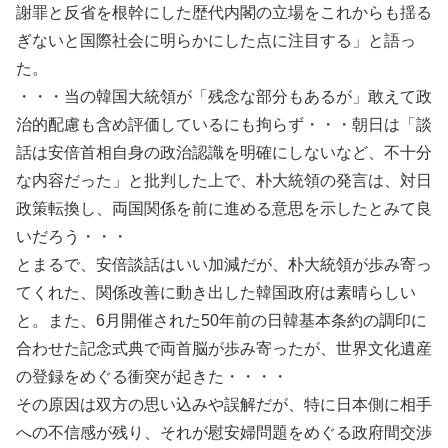
謝罪と反省を根幹にした歴代内閣の立場をこれからも揺る
ぎないと国際社会に明らかにした点に注目する」と語っ
た。
・・・当の韓国大統領が「残念な部分もあるが」敢えて政
治的配慮も含め評価しているにも拘らず・・・朝日は「談
話は安倍首相自身の政治認識を明確にしないなど、不十分
な内容だった」と批判した上で、朴大統領の発言は、対日
政策転換し、両国関係を前に進める意思を示したとみて良
いだろう・・・
とまるで、安倍談話はいい加減だが、朴大統領が歩み寄っ
てくれた、関係改善に動き出した韓国政府は素晴らしい
と。また、6月開催された50年前の日韓基本条約の調印に
合わせた記念式典で両首脳が歩み寄ったが、世界文化遺産
の登録をめぐる衝突が起きた・・・・
その原因は双方の思い込みや誤解だが、特に日本側に相手
への不信感が残り、それが慰安婦問題をめぐる政府間交渉