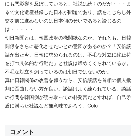
にも悪影響を及ぼしていると、社説は続くのだが・・・ま
るで文化遺産登録した日本が問題であり、話をこじらし外
交を前に進めないのは日本側のせいであると論じるの
は・・・・・
朝日新聞とは、韓国政府の機関紙なのか。それとも、日韓
関係をさらに悪化させたいとの意図があるのか？「安倍談
話が出た今、日韓に求められるのは、不毛な対立に終止符
を打つ具体的な行動だ」と社説は締めくくられているが。
不毛な対立を煽っているのは朝日ではないのか。
真に日韓関係の改善を願うなら、安倍談話を首相の個人批
判に歪曲しない方が良い。談話はよく練られている。談話
の行間を韓国側が読み取っての朴発言だとすれば、自己矛
盾に満ちた社説など無意味であろう。Goto
コメント