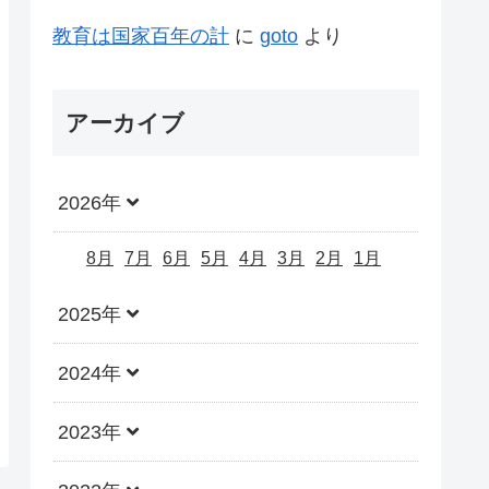
教育は国家百年の計
に
goto
より
アーカイブ
2026年
8月
7月
6月
5月
4月
3月
2月
1月
2025年
2024年
2023年