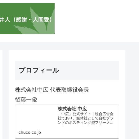
プロフィール
株式会社中広 代表取締役会長
後藤一俊
株式会社 中広
「中広」公式サイト｜総合広告会
社であり、媒体社として自社ブラ
ンドのポスティング型フリーメデ
ィア、ハッピーメディア®『地域み
っちゃく生活情報誌®』を全国で
chuco.co.jp
1100万部以上展開しています。