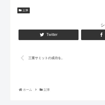
記事
シ
Twitter
三重サミットの成功を。
ホーム
記事