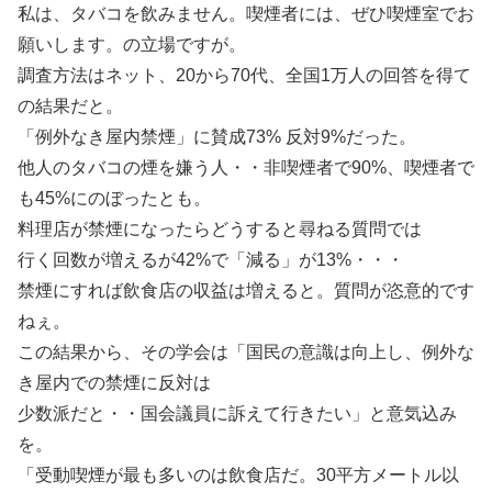
私は、タバコを飲みません。喫煙者には、ぜひ喫煙室でお
願いします。の立場ですが。
調査方法はネット、20から70代、全国1万人の回答を得て
の結果だと。
「例外なき屋内禁煙」に賛成73% 反対9%だった。
他人のタバコの煙を嫌う人・・非喫煙者で90%、喫煙者で
も45%にのぼったとも。
料理店が禁煙になったらどうすると尋ねる質問では
行く回数が増えるが42%で「減る」が13%・・・
禁煙にすれば飲食店の収益は増えると。質問が恣意的です
ねぇ。
この結果から、その学会は「国民の意識は向上し、例外な
き屋内での禁煙に反対は
少数派だと・・国会議員に訴えて行きたい」と意気込み
を。
「受動喫煙が最も多いのは飲食店だ。30平方メートル以