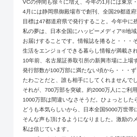
VCの仲間も徐々に増え、今年の1月には東京
4月には静岡県御殿場市で創刊、全国29都道
目標は47都道府県で発行すること。今年中に
私の夢は、日本全国にハッピーメディア®地
お届けすることです。情報誌を捲ると・・・
生活をエンジョイできる暮らし情報が満載さ
10年前、名古屋証券取引所の新興市場に上場
発行部数が100万部に満たない頃から・・・
たわごとだと、誰も相手にしてくれませんで
それが、700万部を突破。約2000万人にご
1000万部は間違いなさそうだ。ひょっとした
どうも本気らしいから、日本全国5000万世
そんな声も頂けるようになりました。激励の
私は信じています。