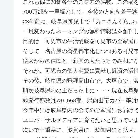
これも偏に関係各位のご尽力の賜物、この場
700万部を一里塚として、今後の方向を若干
23年前に、岐阜県可児市で「カニさんくらぶ
一風変わったネーミングの無料情報誌を創刊
目的は、可児市の生活情報を可児市の全家庭
そして、名古屋の衛星都市化しつつある可児
従来からの住民と、新興の人たちとの融和に
それが、可児市の個人消費に貢献し経済の活
その後、岐阜県の飛騨高山市で、大垣市で、
順次岐阜県内の主だった市に・・・現在岐阜県
総発行部数は731,663部、県内世帯カバー率は
今年中には岐阜県内の全てのご家庭にお届け
ユニバーサルメディアに育てたいと思ってい
次いで三重県に、滋賀県に、愛知県にと拡大。