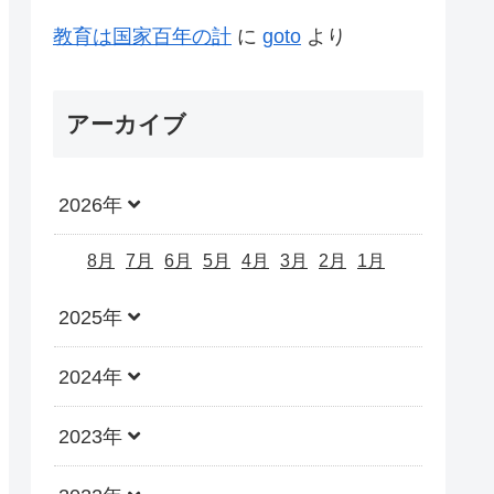
教育は国家百年の計
に
goto
より
アーカイブ
2026年
8月
7月
6月
5月
4月
3月
2月
1月
2025年
2024年
2023年