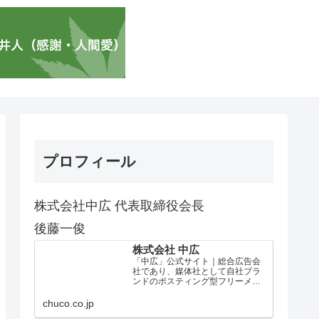
プロフィール
株式会社中広 代表取締役会長
後藤一俊
株式会社 中広
「中広」公式サイト｜総合広告会
社であり、媒体社として自社ブラ
ンドのポスティング型フリーメデ
ィア、ハッピーメディア®『地域み
っちゃく生活情報誌®』を全国で
chuco.co.jp
1100万部以上展開しています。