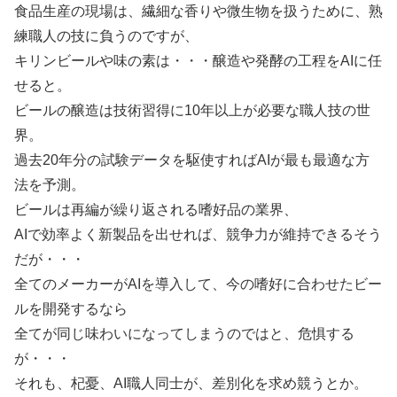
食品生産の現場は、繊細な香りや微生物を扱うために、熟
練職人の技に負うのですが、
キリンビールや味の素は・・・醸造や発酵の工程をAIに任
せると。
ビールの醸造は技術習得に10年以上が必要な職人技の世
界。
過去20年分の試験データを駆使すればAIが最も最適な方
法を予測。
ビールは再編が繰り返される嗜好品の業界、
AIで効率よく新製品を出せれば、競争力が維持できるそう
だが・・・
全てのメーカーがAIを導入して、今の嗜好に合わせたビー
ルを開発するなら
全てが同じ味わいになってしまうのではと、危惧する
が・・・
それも、杞憂、AI職人同士が、差別化を求め競うとか。