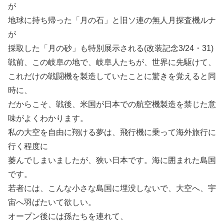
が
地球に持ち帰った「月の石」と旧ソ連の無人月探査機ルナ
が
採取した「月の砂」も特別展示される(改装記念3/24・31)
戦前、この岐阜の地で、岐阜人たちが、世界に先駆けて、
これだけの戦闘機を製造していたことに驚きを覚えると同
時に、
だからこそ、戦後、米国が日本での航空機製造を禁じた意
味がよくわかります。
私の大空を自由に翔ける夢は、飛行機に乗って海外旅行に
行く程度に
萎んでしまいましたが、狭い日本です。海に囲まれた島国
です。
若者には、こんな小さな島国に埋没しないで、大空へ、宇
宙へ羽ばたいて欲しい。
オープン後には孫たちを連れて、