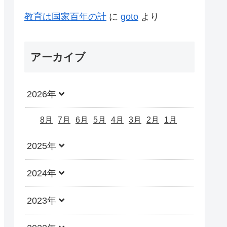
教育は国家百年の計
に
goto
より
アーカイブ
2026年
8月
7月
6月
5月
4月
3月
2月
1月
2025年
2024年
2023年