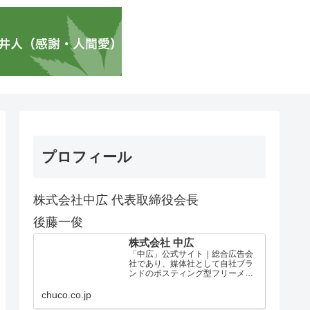
プロフィール
株式会社中広 代表取締役会長
後藤一俊
株式会社 中広
「中広」公式サイト｜総合広告会
社であり、媒体社として自社ブラ
ンドのポスティング型フリーメデ
ィア、ハッピーメディア®『地域み
っちゃく生活情報誌®』を全国で
chuco.co.jp
1100万部以上展開しています。