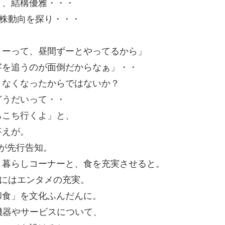
と、結構優雅・・・
の株動向を探り・・・
ョーって、昼間ずーとやってるから」
字を追うのが面倒だからなぁ」・・
まなくなったからではないか？
どうだいって・・
ちこち行くよ」と、
答えが。
が先行告知。
、暮らしコーナーと、食を充実させると。
曜にはエンタメの充実。
和食」を文化ふんだんに。
機器やサービスについて、