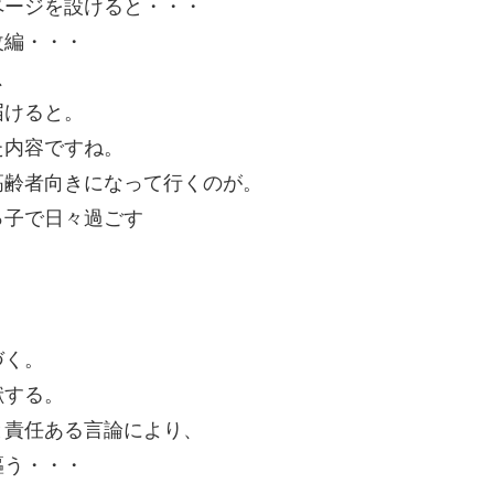
ページを設けると・・・
改編・・・
、
届けると。
た内容ですね。
高齢者向きになって行くのが。
っ子で日々過ごす
づく。
献する。
と責任ある言論により、
謳う・・・