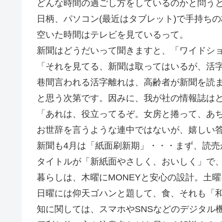
どんな時間の過ごし方をしているのかと問う
日柄、パソコン(最近はタブレット)で手持ち
空いた時間はテレビを見ているって。
新聞はどうだいって聞きますと、「ワイドシ
「それを見てる、新聞は取ってはいるが、活
巷間言われる活字離れは、高齢者が新聞を読
と思う次第です。因みに、我が社の情報誌は
「あれは、役立ってるぞ。女房と捲って、あ
お世辞を言うような連中ではないが、嬉しい
新聞も4月は「紙面刷新期」・・・まず、読売
タイトルが「新紙面やさしく、おいしく」で
暮らしは、木曜にMONEYと安心の設計。土
日曜には仰天ゴハンと題して、食、それも「
知に関しては、スマホやSNSなどのデジタル