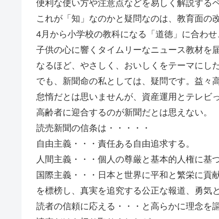
便利な使い方や注意点などを易しく解説する
これが「知」なのかと疑問なのは、教育面の
4月から小学校の教科になる「道徳」に合わせ
子供の心に響くタイムリーなニュース教材を
なるほど、やさしく、おいしくをテーマにし
でも、新聞命の私としては、疑問です。益々
怠惰だとは思いませんが、資産運用とテレビ
高齢者に迎合するのが新聞だとは思えない。
読売新聞の信条は・・・・・
自由主義・・・責任ある自由追求する。
人間主義・・・個人の尊厳と基本的人権に基
国際主義・・・日本と世界に平和と繁栄に貢
を標榜し、真実を追究する公正な報道、勇気
読者の信頼に応える・・・と高らかに理念を