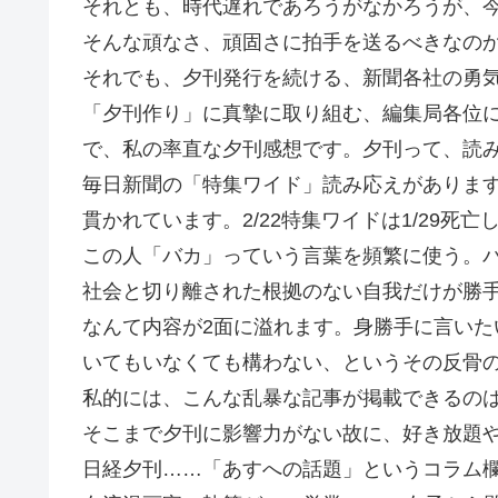
それとも、時代遅れであろうがなかろうが、
そんな頑なさ、頑固さに拍手を送るべきなの
それでも、夕刊発行を続ける、新聞各社の勇
「夕刊作り」に真摯に取り組む、編集局各位
で、私の率直な夕刊感想です。夕刊って、読
毎日新聞の「特集ワイド」読み応えがありま
貫かれています。2/22特集ワイドは1/29死
この人「バカ」っていう言葉を頻繁に使う。
社会と切り離された根拠のない自我だけが勝
なんて内容が2面に溢れます。身勝手に言いた
いてもいなくても構わない、というその反骨
私的には、こんな乱暴な記事が掲載できるの
そこまで夕刊に影響力がない故に、好き放題
日経夕刊……「あすへの話題」というコラム