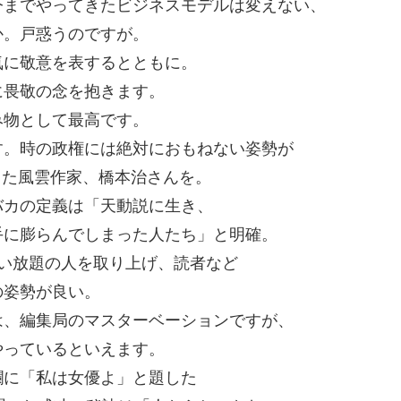
今までやってきたビジネスモデルは変えない、
か。戸惑うのですが。
気に敬意を表するとともに。
に畏敬の念を抱きます。
み物として最高です。
す。時の政権には絶対におもねない姿勢が
亡した風雲作家、橋本治さんを。
バカの定義は「天動説に生き、
手に膨らんでしまった人たち」と明確。
い放題の人を取り上げ、読者など
の姿勢が良い。
は、編集局のマスターベーションですが、
やっているといえます。
欄に「私は女優よ」と題した