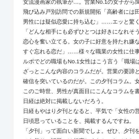
女流漫画家の執筆が…。営業No.1の女子か
飛び込み戸別訪問での新規開拓「高齢者には
男性には疑似恋愛に持ち込む」……エッと驚く私
「どんな相手にも必ずひとつは好きになれそ
恋心を奮い立てる。女の子に好意を持たれ嫌
すぐ忘れる恋だ」……様々な職業の女性に仕
ルポでどの職場もNo.1女性はこう言う「職
ざっとこんな内容のコラムだが。営業の要諦
確信を突いているのだが。この夕刊コラム。
このご時世、男性が真面目にこんなコラムを
日経は絶対に掲載しないだろう。
日経もやはり夕刊となると、平気で「女性の
日頃思っていることを、掲載するんですね。
「夕刊」って面白い新聞でしょ。ぜひ、夕刊