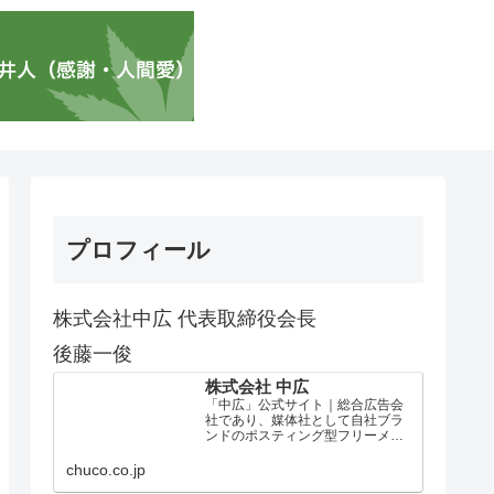
プロフィール
株式会社中広 代表取締役会長
後藤一俊
株式会社 中広
「中広」公式サイト｜総合広告会
社であり、媒体社として自社ブラ
ンドのポスティング型フリーメデ
ィア、ハッピーメディア®『地域み
っちゃく生活情報誌®』を全国で
chuco.co.jp
1100万部以上展開しています。