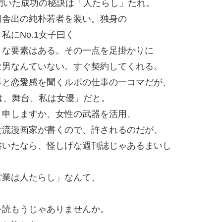
ら聞いた成功の秘訣は「人たらし」たれ。
田舎出の純朴若者を装い。独身の
にNo.1女子曰く
うな要素はある。その一点を足掛かりに
な男なんていない。すぐ契約してくれる。
事と恋愛感を聞くルポの仕事の一コマだが、
場は、舞台、私は女優」だと。
と申しますか、女性の武器を活用、
女流漫画家が書くので、許されるのだが、
書いたなら、怪しげな週刊誌じゃあるまいし
営業は人たらし」なんて、
を読もうじゃありませんか。