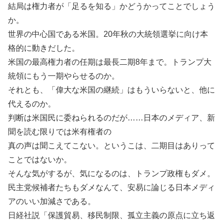
結局は権力者が「足るを知る」かどうかってことでしょう
か。
世界の中心国である米国。20年秋の大統領選挙に向け本
格的に動きだした。
米国の最高権力者の任期は最長二期8年まで。トランプ大
統領にもう一期やらせるのか。
それとも、「偉大な米国の継続」はもういらないと、他に
代えるのか。
判断は米国民に委ねられるのだが……日本のメディア、新
聞を読む限りでは米有権者の
真の声は聞こえてこない。というこは、二期目はありって
ことではないか。
そんな気がするが、気になるのは、トランプ政権もダメ。
民主党候補者たちもダメなんて、安易に論じる日本メディ
アのいい加減さである。
日経社説「保護貿易、移民制限、孤立主義の原点に立ち返