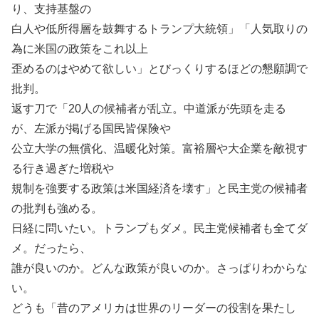
り、支持基盤の
白人や低所得層を鼓舞するトランプ大統領」「人気取りの
為に米国の政策をこれ以上
歪めるのはやめて欲しい」とびっくりするほどの懇願調で
批判。
返す刀で「20人の候補者が乱立。中道派が先頭を走る
が、左派が掲げる国民皆保険や
公立大学の無償化、温暖化対策。富裕層や大企業を敵視す
る行き過ぎた増税や
規制を強要する政策は米国経済を壊す」と民主党の候補者
の批判も強める。
日経に問いたい。トランプもダメ。民主党候補者も全てダ
メ。だったら、
誰が良いのか。どんな政策が良いのか。さっぱりわからな
い。
どうも「昔のアメリカは世界のリーダーの役割を果たし