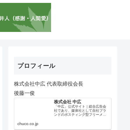
プロフィール
株式会社中広 代表取締役会長
後藤一俊
株式会社 中広
「中広」公式サイト｜総合広告会
社であり、媒体社として自社ブラ
ンドのポスティング型フリーメデ
ィア、ハッピーメディア®『地域み
っちゃく生活情報誌®』を全国で
chuco.co.jp
1100万部以上展開しています。