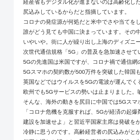
経産省もデジタル化が進まないのは高齢化し
尻込みしているからだと指摘しています。
コロナの発症源が何処だと米中でさや当てを
誰がどう見ても中国に決まっています。その
いやいや。街に人が繰り出し上海のディズニ
次世代通信規格「5G」の普及を急加速させて
5Gの先進国は米国ですが、コロナ禍で通信網
5Gスマホの契約数が500万件を突破した韓
英国などではウイルスを5Gの電波が運んでく
欧州でも5Gサービスの勢いは止まりました。
そんな、海外の動きを尻目に中国では5Gスマホ
「コロナ危機を克服すれば、5Gが経済の起爆
建設を加速せよ」と習近平国家主席は発破を
冷静に思うのです。高齢経営者の尻込みがと