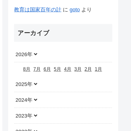
教育は国家百年の計
に
goto
より
アーカイブ
2026年
8月
7月
6月
5月
4月
3月
2月
1月
2025年
2024年
2023年