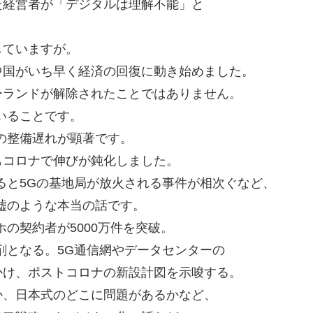
た経営者が「デジタルは理解不能」と
していますが。
中国がいち早く経済の回復に動き始めました。
ーランドが解除されたことではありません。
いることです。
の整備遅れが顕著です。
国もコロナで伸びが鈍化しました。
ると5Gの基地局が放火される事件が相次ぐなど、
嘘のような本当の話です。
の契約者が5000万件を突破。
剤となる。5G通信網やデータセンターの
かけ、ポストコロナの新設計図を示唆する。
か、日本式のどこに問題があるかなど、