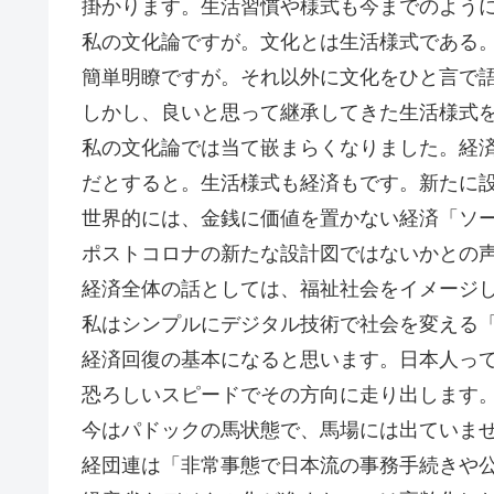
掛かります。生活習慣や様式も今までのよう
私の文化論ですが。文化とは生活様式である
簡単明瞭ですが。それ以外に文化をひと言で
しかし、良いと思って継承してきた生活様式
私の文化論では当て嵌まらくなりました。経
だとすると。生活様式も経済もです。新たに
世界的には、金銭に価値を置かない経済「ソ
ポストコロナの新たな設計図ではないかとの
経済全体の話としては、福祉社会をイメージ
私はシンプルにデジタル技術で社会を変える
経済回復の基本になると思います。日本人っ
恐ろしいスピードでその方向に走り出します
今はパドックの馬状態で、馬場には出ていま
経団連は「非常事態で日本流の事務手続きや