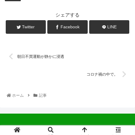
シェアする
Twitter
Facebook
LINE
朝日不買運動が静かに浸透
コロナ禍の中で。
ホーム
記事
© 2022 中広会長ブログ.