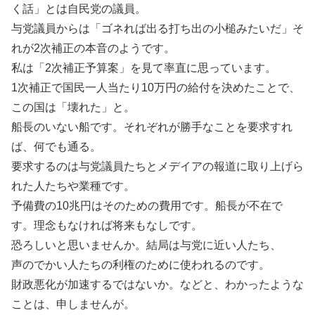
く話」とは自民党の議員。
与党議員からは「ゴネれば出る打ち出の小槌みたいだ」そ
れが2次補正の本音のようです。
私は「2次補正予算案」を見て率直に思っています。
1次補正で国民一人当たり10万円の給付を決めたことで、
この国は「壊れた」と。
船長のいない船です。それぞれが勝手なことを要求すれ
ば、何でも通る。
要求するのは与党議員たちとメデイアの報道に取り上げら
れた人たちや業種です。
予備費の10兆円はそのための費用です。船長が不在で
す。理念もなければ将来もなしです。
恐ろしいと思いませんか。結局は与党に近い人たち、
声のでかい人たちの利権のために使われるのです。
財政悪化が加速するではないか。などと、わかったような
ことは、申しませんが。