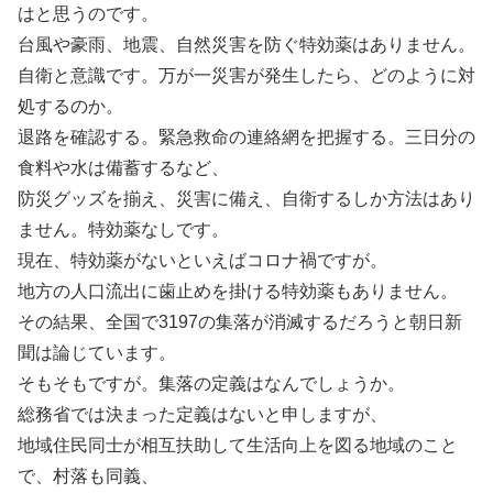
はと思うのです。
台風や豪雨、地震、自然災害を防ぐ特効薬はありません。
自衛と意識です。万が一災害が発生したら、どのように対
処するのか。
退路を確認する。緊急救命の連絡網を把握する。三日分の
食料や水は備蓄するなど、
防災グッズを揃え、災害に備え、自衛するしか方法はあり
ません。特効薬なしです。
現在、特効薬がないといえばコロナ禍ですが。
地方の人口流出に歯止めを掛ける特効薬もありません。
その結果、全国で3197の集落が消滅するだろうと朝日新
聞は論じています。
そもそもですが。集落の定義はなんでしょうか。
総務省では決まった定義はないと申しますが、
地域住民同士が相互扶助して生活向上を図る地域のこと
で、村落も同義、