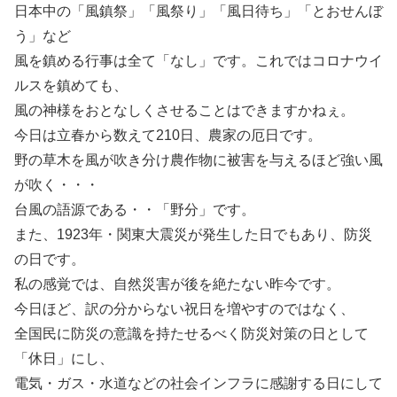
日本中の「風鎮祭」「風祭り」「風日待ち」「とおせんぼ
う」など
風を鎮める行事は全て「なし」です。これではコロナウイ
ルスを鎮めても、
風の神様をおとなしくさせることはできますかねぇ。
今日は立春から数えて210日、農家の厄日です。
野の草木を風が吹き分け農作物に被害を与えるほど強い風
が吹く・・・
台風の語源である・・「野分」です。
また、1923年・関東大震災が発生した日でもあり、防災
の日です。
私の感覚では、自然災害が後を絶たない昨今です。
今日ほど、訳の分からない祝日を増やすのではなく、
全国民に防災の意識を持たせるべく防災対策の日として
「休日」にし、
電気・ガス・水道などの社会インフラに感謝する日にして