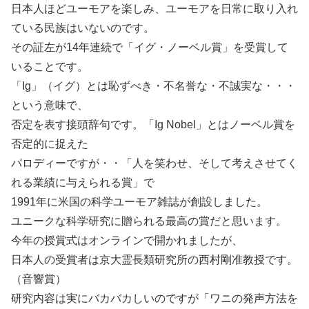
日本人ほどユーモアを楽しみ、ユーモアを日常に取り入れ
ている民族はいないのです。
その証左が14年連続で「イグ・ノーベル賞」を受賞して
いることです。
「Ig」（イグ）とは恥ずべき・不名誉な・不誠実な・・・
という意味で、
否定を表す接頭辞句です。「Ig Nobel」とはノーベル賞を
否定的に捉えた
パロディーですが・・「人を笑わせ、そして考えさせてく
れる業績に与えられる賞」で
1991年に米国の科学ユーモア雑誌が創設しました。
ユニークな科学研究に贈られる最高の賞だと思います。
今年の授賞式はオンラインで開かれましたが、
日本人の受賞者は京大霊長類研究所の西村剛准教授です。
（音響賞）
研究内容は実にバカバカしいのですが「ワニの発声方法を