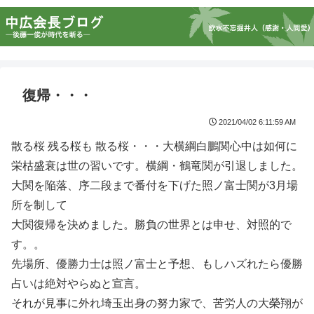
復帰・・・
2021/04/02 6:11:59 AM
散る桜 残る桜も 散る桜・・・大横綱白鵬関心中は如何に
栄枯盛衰は世の習いです。横綱・鶴竜関が引退しました。
大関を陥落、序二段まで番付を下げた照ノ富士関が3月場
所を制して
大関復帰を決めました。勝負の世界とは申せ、対照的で
す。。
先場所、優勝力士は照ノ富士と予想、もしハズれたら優勝
占いは絶対やらぬと宣言。
それが見事に外れ埼玉出身の努力家で、苦労人の大榮翔が