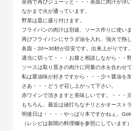
余熱で再びジューッと・・・表面に肉汁が浮
なかまで火が通っています。
野菜は皿に盛り付けます。
フライパンの肉汁は別途、ソース作りに使い
再びフライパンにサラダ油を入れ、強火で熱
各面・20〜30秒が目安です。出来上がりです
適当に切って・・・お腹と相談しながら・・
ソースは取り置きの肉汁に同量の水を合わせ
私は醤油味が好きですから・・・少々醤油を
さあ・・・どうぞ召し上がって下さい。
赤ワインで頂きますと美味しいです。・・・
もちろん、最近は値打ちなチリとかオースト
明後日は・・・・やっぱり本ですかねぇ。Got
（レシピは新聞の料理欄を参照にしています