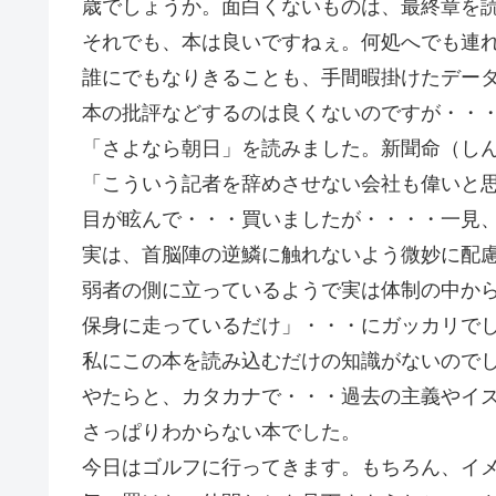
歳でしょうか。面白くないものは、最終章を
それでも、本は良いですねぇ。何処へでも連
誰にでもなりきることも、手間暇掛けたデー
本の批評などするのは良くないのですが・・
「さよなら朝日」を読みました。新聞命（し
「こういう記者を辞めさせない会社も偉いと
目が眩んで・・・買いましたが・・・・一見
実は、首脳陣の逆鱗に触れないよう微妙に配
弱者の側に立っているようで実は体制の中か
保身に走っているだけ」・・・にガッカリで
私にこの本を読み込むだけの知識がないので
やたらと、カタカナで・・・過去の主義やイ
さっぱりわからない本でした。
今日はゴルフに行ってきます。もちろん、イ