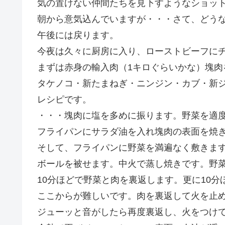
気の置けない仲間たちを見下すようなショッ
朝から意気込んでいますが・・・さて、どう
午後には戻ります。
今夜は久々に厨房に入り、ローストビーフに
まずは赤身の輸入肉（1キロぐらいかな）塊肉
タケノコ・新たまねぎ・ニンジン・カブ・新
レシピです。
・・・塊肉に塩を多めに振ります。野菜を適
フライパンにサラダ油を入れ塊肉の表面を焼
そして、フライパンに野菜を満遍なく敷きま
ボールを被せます。中火で蒸し焼きです。野
10分ほどで野菜と肉を裏返します。更に10
ここからが難しいです。肉を裏返して火を止め
ジューッと音がしたら再度裏返し、火をつけて