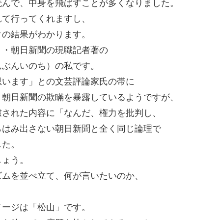
読んで、中身を飛ばすことが多くなりました。
れて行ってくれますし、
タの結果がわかります。
・・朝日新聞の現職記者著の
んぶんいのち）の私です。
思います」との文芸評論家氏の帯に
、朝日新聞の欺瞞を暴露しているようですが、
慮された内容に「なんだ、権力を批判し、
らはみ出さない朝日新聞と全く同じ論理で
した。
しょう。
ズムを並べ立て、何が言いたいのか、
メージは「松山」です。