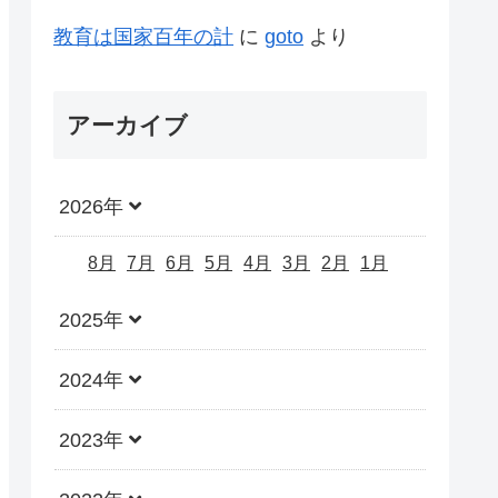
教育は国家百年の計
に
goto
より
アーカイブ
2026年
8月
7月
6月
5月
4月
3月
2月
1月
2025年
2024年
2023年