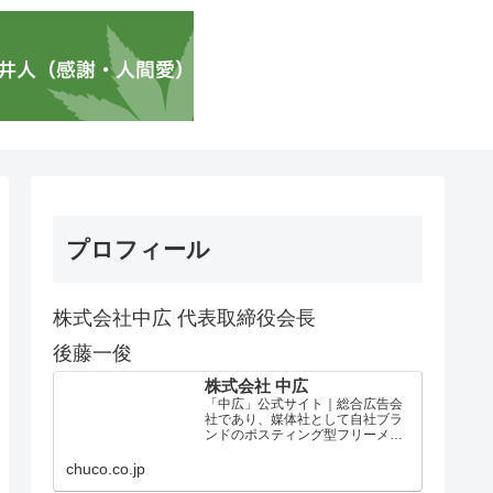
プロフィール
株式会社中広 代表取締役会長
後藤一俊
株式会社 中広
「中広」公式サイト｜総合広告会
社であり、媒体社として自社ブラ
ンドのポスティング型フリーメデ
ィア、ハッピーメディア®『地域み
っちゃく生活情報誌®』を全国で
chuco.co.jp
1100万部以上展開しています。